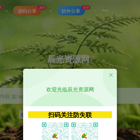
术
源码
软件
源码分享
软件分享
辰光资源网
优质的网络资源分享平台
欢迎光临辰光资源网
容,如:app源码
扫码关注防失联
影视
tvbox
神马
getapp
原神
Uniapp