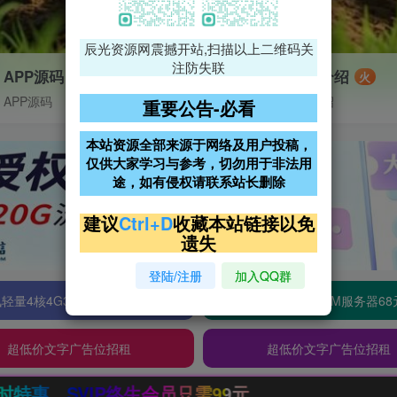
辰光资源网震撼开站,扫描以上二维码关
注防失联
APP源码
VIP特权介绍
火
APP源码
VIP特权介绍
重要公告-必看
本站资源全部来源于网络及用户投稿，
仅供大家学习与参考，切勿用于非法用
途，如有侵权请联系站长删除
建议
Ctrl+D
收藏本站链接以免
遗失
登陆/注册
加入QQ群
轻量4核4G3M服务器38元/年
阿里云2核2G200M服务器68
超低价文字广告位招租
超低价文字广告位招租
生会员只需99元