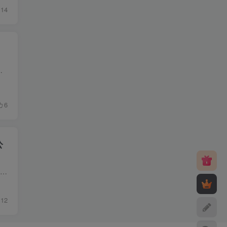
14
e.js、ThinkJS和MySQL构建的。 该小程序的功能包括：首页展示...
6
公
源码简介 SparkShop（星火商城）是一个基于ThinkPHP6和Element UI的开源免费高性能商城系统，它适用于商业用途。这个商城系统提供了多种商城形式，包括小程序商城、H5商城、公众号商城、PC商城...
12