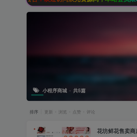
小程序商城
共5篇
排序
更新
浏览
点赞
评论
花坊鲜花售卖商