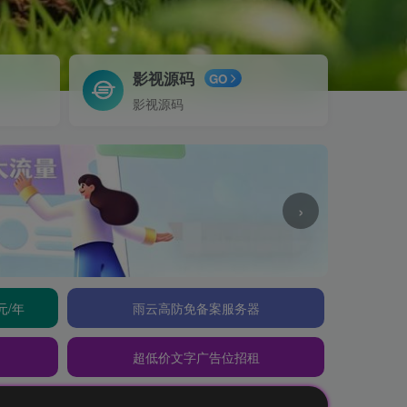
影视源码
GO
影视源码
›
元/年
雨云高防免备案服务器
超低价文字广告位招租