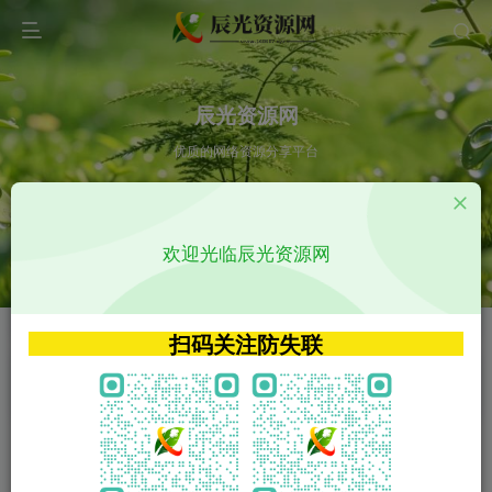
辰光资源网
优质的网络资源分享平台
请输入您想搜索的内容,如:app源码
欢迎光临辰光资源网
VIP特权介绍
APP源码
VIP特权介绍
APP源码
扫码关注防失联
VIP特权介绍
影视源码
火
GO
VIP特权介绍
影视源码
‹
›