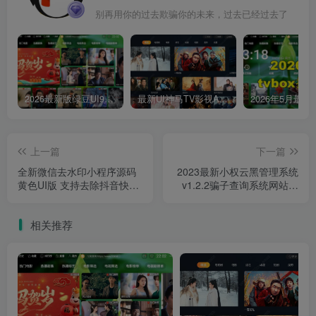
别再用你的过去欺骗你的未来，过去已经过去了
2026最新版绿豆UI9双端影视APP源码
最新UI神马TV影视APP源码 乐檬影视苹果CMS后台 包含前后端源码
上一篇
下一篇
全新微信去水印小程序源码
2023最新小权云黑管理系统
黄色UI版 支持去除抖音快手
v1.2.2骗子查询系统网站源
微视小红书等主流短视频平
码
台水印
相关推荐