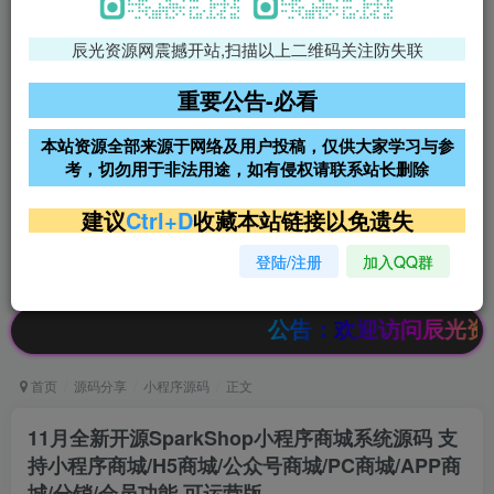
辰光资源网震撼开站,扫描以上二维码关注防失联
免费领支付宝红包
腾讯轻量4核4G3M服务器38元/
年
重要公告-必看
阿里云2核2G200M服务器68元/
雨云高防免备案服务器
本站资源全部来源于网络及用户投稿，仅供大家学习与参
年
考，切勿用于非法用途，如有侵权请联系站长删除
超低价文字广告位招租
超低价文字广告位招租
建议
Ctrl+D
收藏本站链接以免遗失
登陆/注册
加入QQ群
超低价文字广告位招租
超低价文字广告位招租
公告：欢迎访问辰光资源网，本站
首页
源码分享
小程序源码
正文
11月全新开源SparkShop小程序商城系统源码 支
持小程序商城/H5商城/公众号商城/PC商城/APP商
城/分销/会员功能 可运营版