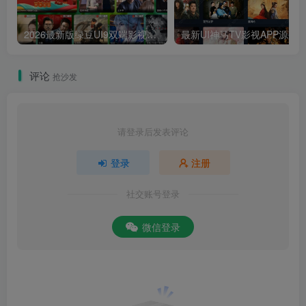
2026最新版绿豆UI9双端影视APP源码
最新UI神马TV影视APP源码 乐檬影视
评论
抢沙发
请登录后发表评论
登录
注册
社交账号登录
微信登录