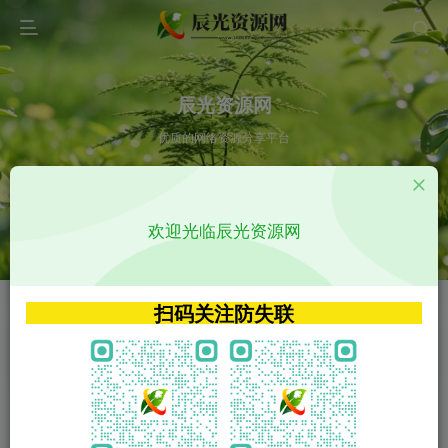
辰光资源网
优质的网络资源分享平台
请输入您想搜索的内容,如:app源码
欢迎光临辰光资源网
VIP特权介绍
APP源码
VIP特权介绍
APP源码
扫码关注防失联
VIP特权介绍
影视源码
火
GO
VIP特权介绍
影视源码
‹
›