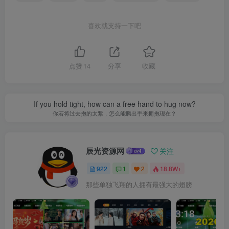
喜欢就支持一下吧
点赞
14
分享
收藏
If you hold tight, how can a free hand to hug now?
你若将过去抱的太紧，怎么能腾出手来拥抱现在？
辰光资源网
关注
922
1
2
18.8W+
那些单独飞翔的人拥有最强大的翅膀