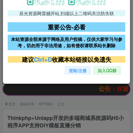
辰光资源网震撼开站,扫描以上二维码关注防失联
免费领支付宝红包
腾讯轻量4核4G3M服务器38元/
年
重要公告-必看
阿里云2核2G200M服务器68元/
雨云高防免备案服务器
本站资源全部来源于网络及用户投稿，仅供大家学习与参
年
考，切勿用于非法用途，如有侵权请联系站长删除
超低价文字广告位招租
超低价文字广告位招租
建议
Ctrl+D
收藏本站链接以免遗失
登陆/注册
加入QQ群
超低价文字广告位招租
超低价文字广告位招租
公告：欢迎访问辰光
首页
源码分享
APP源码
正文
Thinkphp+Uniapp开发的多端商城系统源码H5小
程序APP支持DIY模板直播分销