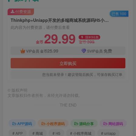
付费资源
已售 100
Thinkphp+Uniapp开发的多端商城系统源码H5小程序APP支持DIY模板直播分销
此内容为付费资源，请付费后查看
29.99
限时特惠
399
金币
金币
25.99
免费
VIP会员
金币
SVIP会员
立即购买
您当前未登录！建议登陆后购买，可保存购买订单
©
版权声明
文章版权归作者所有，未经允许请勿转载。
THE END
APP源码
小程序源码
源码分享
网站源码
# APP
# 商城
# H5
# 小程序商城
# uniapp