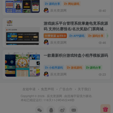
创新小游戏系统
源码分享
网站源码
辰光资源网
40
游戏娱乐平台管理系统掌趣电竟系统源
码 支持比赛报名/名次奖励/门票商城/
会员系统/代理推广等功能
付费资源
9.9
APP源码
源码分享
金币
辰光资源网
46
一款最新积分游戏转盘小程序模板源码
小程序源码
游戏源码
源码分享
辰光资源网
23
友链申请
免责声明
广告合作
关于我们
Copyright © 2026 ·
辰光资源网
· 由
浩瀚宇宙
强力驱动.
本站已稳定运行: 118天11小时45分49秒