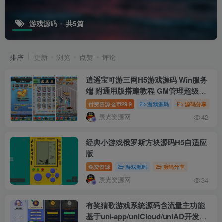
游戏源码
共5篇
排序
更新
浏览
点赞
评论
逍遥宝可游三网H5游戏源码 Win服务
端 附通用版搭建教程 GM管理超级后
台 多区+跨服系统
付费资源
29.9
游戏源码
源码分享
金币
辰光资源网
42
经典小游戏俄罗斯方块源码H5自适应
版
免费资源
游戏源码
源码分享
辰光资源网
34
有奖猜歌游戏系统源码含流量主功能
基于uni-app/uniCloud/uniAD开发的