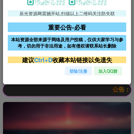
辰光资源网震撼开站,扫描以上二维码关注防失联
免费领支付宝红包
腾讯轻量4核4G3M服务器38元/
年
重要公告-必看
阿里云2核2G200M服务器68元/
雨云高防免备案服务器
本站资源全部来源于网络及用户投稿，仅供大家学习与参
年
考，切勿用于非法用途，如有侵权请联系站长删除
超低价文字广告位招租
超低价文字广告位招租
建议
Ctrl+D
收藏本站链接以免遗失
登陆/注册
加入QQ群
超低价文字广告位招租
超低价文字广告位招租
公告：欢迎访