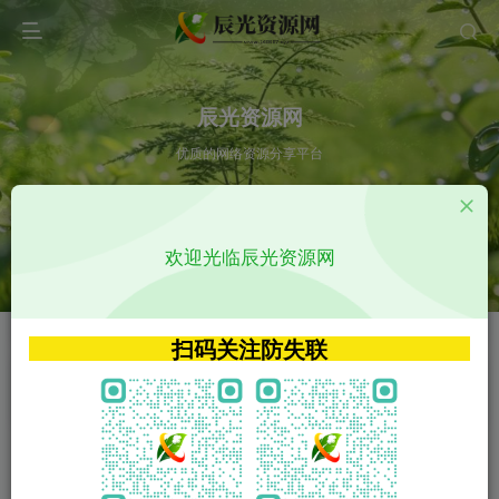
辰光资源网
优质的网络资源分享平台
请输入您想搜索的内容,如:app源码
欢迎光临辰光资源网
VIP特权介绍
APP源码
VIP特权介绍
APP源码
扫码关注防失联
VIP特权介绍
影视源码
火
GO
VIP特权介绍
影视源码
‹
›