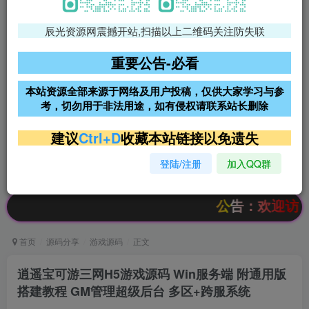
辰光资源网震撼开站,扫描以上二维码关注防失联
免费领支付宝红包
腾讯轻量4核4G3M服务器38元/
年
重要公告-必看
阿里云2核2G200M服务器68元/
雨云高防免备案服务器
本站资源全部来源于网络及用户投稿，仅供大家学习与参
年
考，切勿用于非法用途，如有侵权请联系站长删除
超低价文字广告位招租
超低价文字广告位招租
建议
Ctrl+D
收藏本站链接以免遗失
登陆/注册
加入QQ群
超低价文字广告位招租
超低价文字广告位招租
公告：欢迎访问辰光资源网，
首页
源码分享
游戏源码
正文
逍遥宝可游三网H5游戏源码 Win服务端 附通用版
搭建教程 GM管理超级后台 多区+跨服系统