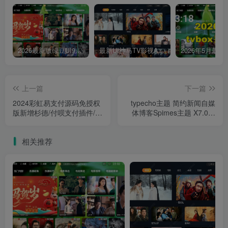
2026最新版绿豆UI9双端影视APP源码
最新UI神马TV影视APP源码 乐檬影视苹果CMS后台 包含前后端源码
上一篇
下一篇
2024彩虹易支付源码免授权
typecho主题 简约新闻自媒
版新增杉德/付呗支付插件/云
体博客Spimes主题 X7.0源
闪付直接跳转云闪付APP/ 支
码
付平台系统新版本 内置21套
相关推荐
模板