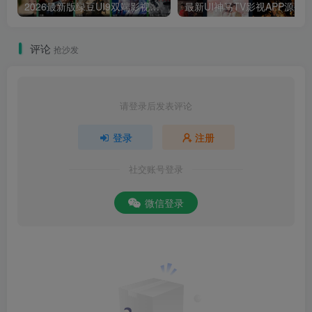
2026最新版绿豆UI9双端影视APP源码
最新UI神马TV影视APP源码 乐檬影视
评论
抢沙发
请登录后发表评论
登录
注册
社交账号登录
微信登录