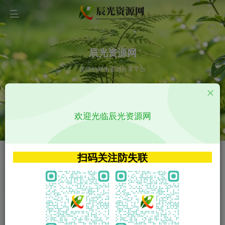
辰光资源网
优质的网络资源分享平台
请输入您想搜索的内容,如:app源码
欢迎光临辰光资源网
VIP特权介绍
APP源码
VIP特权介绍
APP源码
扫码关注防失联
VIP特权介绍
影视源码
火
GO
VIP特权介绍
影视源码
‹
›