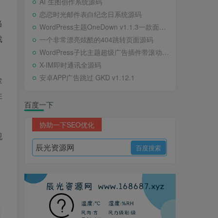
AI 生图创作系统源码
恋恋时光邮件表白纪念日系统源码
当
WordPress主题OneDown v1.1.3一款面向个人站长的资源下载、技术教程、内容资讯类站点的 WordPress 主题
戏
一个非常漂亮炫酷的404跳转页面源码
WordPress子比主题超级广告插件带滚动公告
X-IM即时通讯全源码
安卓APP广告跳过 GKD v1.12.1
金
性
百度一下
协助一下SEO优化
视
，