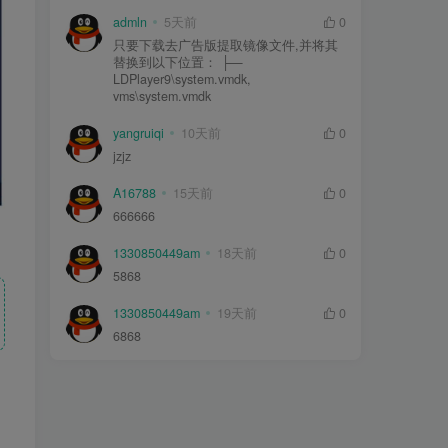
admln
5天前
0
只要下载去广告版提取镜像文件,并将其
替换到以下位置： ├—
LDPlayer9\system.vmdk,
vms\system.vmdk
yangruiqi
10天前
0
jzjz
A16788
15天前
0
666666
1330850449am
18天前
0
5868
1330850449am
19天前
0
6868