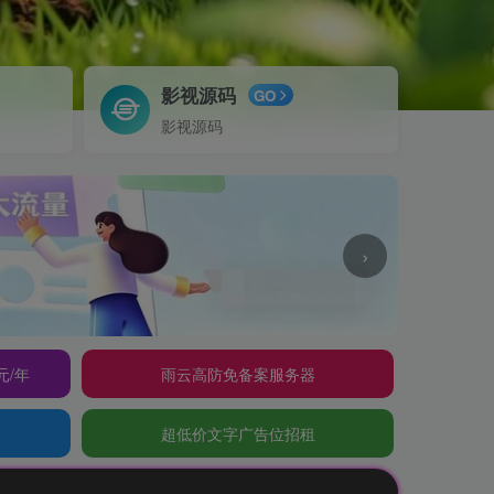
影视源码
GO
影视源码
›
元/年
雨云高防免备案服务器
超低价文字广告位招租