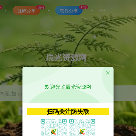
术
源码
软件
源码分享
软件分享
辰光资源网
优质的网络资源分享平台
欢迎光临辰光资源网
容,如:app源码
扫码关注防失联
影视
tvbox
神马
getapp
原神
Uniapp