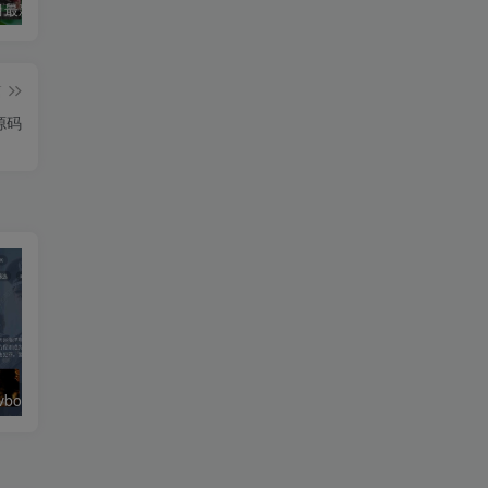
2026年5月最新可用tvbox影视仓接口大全
最新tvbox绿豆盒子UI8影视APP源码新增后台添加直播及加密功能 TV端影视APP反编译源码支持会员系统/代理系统/直播/自带免签收款/批量生成卡密
绿豆超级盒子itvboxfast影视APP双端源码 TV+手机双端 支持值波/后台管理仓库/会员系统/卡密系统/批量生成账号 自动换源 集成免签约支付系统
篇
源码
绿豆超级盒子itvboxfast影视APP双端源码 TV+手机双端 支持值波/后台管理仓库/会员系统/卡密系统/批量生成账号 自动换源 集成免签约支付系统
最新tvbox五套UI绿豆盒子UI8影视APP源码 TV端影视APP反编译源码支持会员系统/代理系统/值波/自带免签收款/批量生成卡密