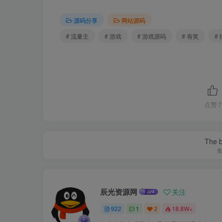
源码分享
网站源码
# 流量主
# 游戏
# 游戏源码
# 有奖
#
点赞
7
The be
辰光资源网
关注
922
1
2
18.8W+