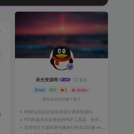
小
辰光资源网
关注
922
1
2
18.8W+
愿你永远活的像个孩子
H5幸运刮刮乐抽奖多级分佣系统源码
名
HTML版本完全离线的PDF工具箱，合并、拆分、旋转、删除、PDF转图片、图片转PDF
语音转文字源码逐句修改行程会议纪要-wisper版本