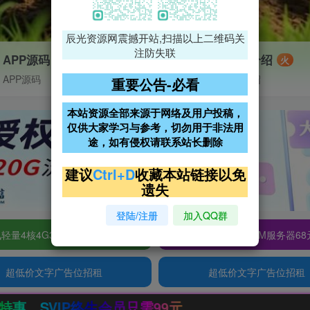
辰光资源网震撼开站,扫描以上二维码关
注防失联
APP源码
VIP特权介绍
火
APP源码
VIP特权介绍
重要公告-必看
本站资源全部来源于网络及用户投稿，
仅供大家学习与参考，切勿用于非法用
途，如有侵权请联系站长删除
建议
Ctrl+D
收藏本站链接以免
遗失
登陆/注册
加入QQ群
轻量4核4G3M服务器38元/年
阿里云2核2G200M服务器68
超低价文字广告位招租
超低价文字广告位招租
9元