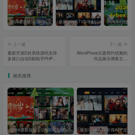
2026最新版绿豆UI9双端影视APP源码
最新UI神马TV影视APP源码 乐檬影视苹果CMS后台 包含前后端源码
上一篇
下一篇
最新开源D挂系统源码支持
WordPress主题简约优雅的
多接口自动D刷助手PHP源
作品展示博客主题
码
ZAXU 2.3.8开心版
相关推荐
2026最新版绿豆UI9双端影视APP源码
最新UI神马TV影视APP源码 乐檬影视