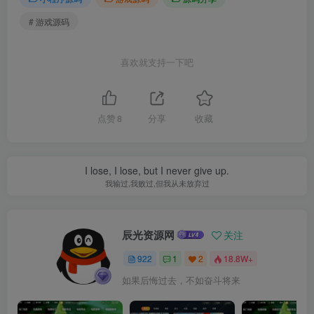
# 游戏源码
喜欢就支持一下吧
点赞
8
分享
收藏
I lose, I lose, but I never give up.
我输过,我败过,但我从未放弃过
辰光资源网
关注
922
1
2
18.8W+
如果后悔过去，不如奋斗将来