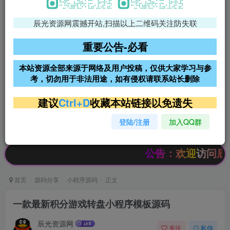
辰光资源网震撼开站,扫描以上二维码关注防失联
免费领支付宝红包
腾讯轻量4核4G3M服务器38元/
年
重要公告-必看
阿里云2核2G200M服务器68元/
雨云高防免备案服务器
本站资源全部来源于网络及用户投稿，仅供大家学习与参
年
考，切勿用于非法用途，如有侵权请联系站长删除
超低价文字广告位招租
超低价文字广告位招租
建议
Ctrl+D
收藏本站链接以免遗失
登陆/注册
加入QQ群
超低价文字广告位招租
超低价文字广告位招租
公告：欢迎访问辰光资源网
首页
源码分享
小程序源码
正文
一款最新积分游戏转盘小程序模板源码
辰光资源网
关注
私信