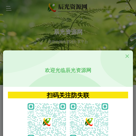
辰光资源网
优质的网络资源分享平台
请输入您想搜索的内容,如:app源码
欢迎光临辰光资源网
VIP特权介绍
APP源码
VIP特权介绍
APP源码
扫码关注防失联
VIP特权介绍
影视源码
火
GO
VIP特权介绍
影视源码
‹
›