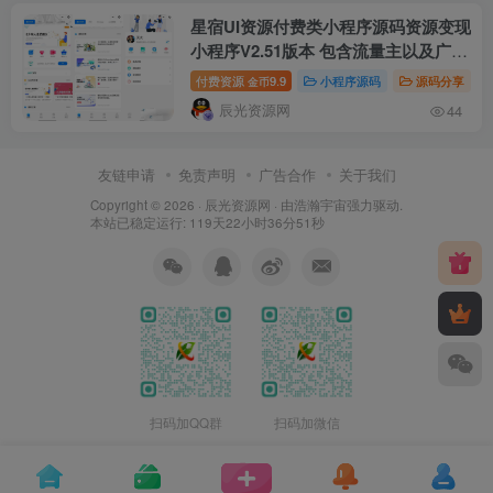
星宿UI资源付费类小程序源码资源变现
小程序V2.51版本 包含流量主以及广告
等功能
付费资源
9.9
小程序源码
源码分享
金币
辰光资源网
44
友链申请
免责声明
广告合作
关于我们
Copyright © 2026 ·
辰光资源网
· 由
浩瀚宇宙
强力驱动.
本站已稳定运行: 119天22小时36分52秒
扫码加QQ群
扫码加微信