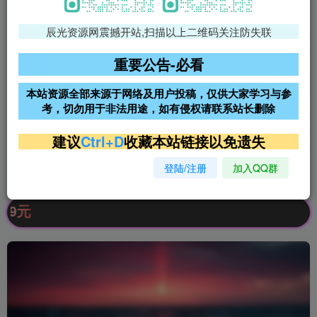
辰光资源网震撼开站,扫描以上二维码关注防失联
免费领支付宝红包
腾讯轻量4核4G3M服务器38元/
年
重要公告-必看
阿里云2核2G200M服务器68元/
雨云高防免备案服务器
本站资源全部来源于网络及用户投稿，仅供大家学习与参
年
考，切勿用于非法用途，如有侵权请联系站长删除
超低价文字广告位招租
超低价文字广告位招租
建议
Ctrl+D
收藏本站链接以免遗失
登陆/注册
加入QQ群
超低价文字广告位招租
超低价文字广告位招租
公