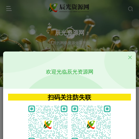
辰光资源网
优质的网络资源分享平台
请输入您想搜索的内容,如:app源码
欢迎光临辰光资源网
VIP特权介绍
APP源码
VIP特权介绍
APP源码
扫码关注防失联
VIP特权介绍
影视源码
火
GO
VIP特权介绍
影视源码
‹
›