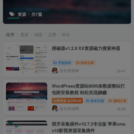
资源
共7篇
排序
更新
浏览
点赞
评论
搜磁器v1.2.9 XX资源磁力搜索神器
手机软件
软件分享
辰光资源网
41
WordPress资源站8000条数据整站打
包附安装教程 轻松实现躺赚
付费资源
99.88
技术文档
源码分享
金币
辰光资源网
29
萌牙采集插件v10.7.3专业版 苹果cms
v10影视资源采集插件