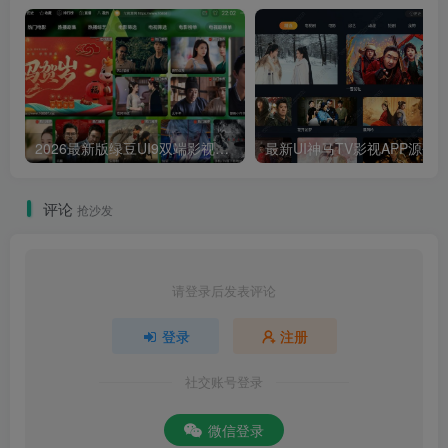
2026最新版绿豆UI9双端影视APP源码
最新UI神马TV影视APP源码 乐檬影视
评论
抢沙发
请登录后发表评论
登录
注册
社交账号登录
微信登录