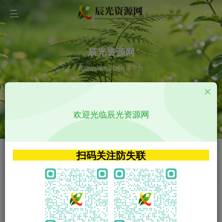
辰光资源网
优质的网络资源分享平台
请输入您想搜索的内容,如:app源码
欢迎光临辰光资源网
VIP特权介绍
APP源码
VIP特权介绍
APP源码
扫码关注防失联
VIP特权介绍
影视源码
火
GO
VIP特权介绍
影视源码
‹
›