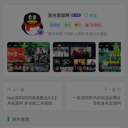
辰光资源网
关注
922
1
2
18.8W+
那些单独飞翔的人拥有最强大的翅膀
2026最新版绿豆UI9双端影视APP源码
最新UI神马TV影视APP源码 乐檬影视苹果CMS后台 包含前后端源码
上一篇
下一篇
iapp源码2023最新酷盒9.0工
一款漂亮时尚的自适应网址
具箱源码 多功能工具箱软件
导航发布页源码
源码
相关推荐