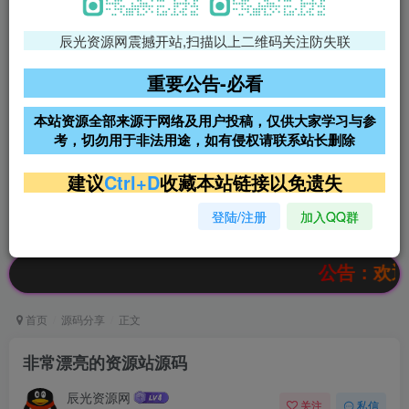
辰光资源网震撼开站,扫描以上二维码关注防失联
免费领支付宝红包
腾讯轻量4核4G3M服务器38元/
年
重要公告-必看
阿里云2核2G200M服务器68元/
雨云高防免备案服务器
本站资源全部来源于网络及用户投稿，仅供大家学习与参
年
考，切勿用于非法用途，如有侵权请联系站长删除
超低价文字广告位招租
超低价文字广告位招租
建议
Ctrl+D
收藏本站链接以免遗失
登陆/注册
加入QQ群
超低价文字广告位招租
超低价文字广告位招租
公告：欢迎访问辰
首页
源码分享
正文
非常漂亮的资源站源码
辰光资源网
关注
私信