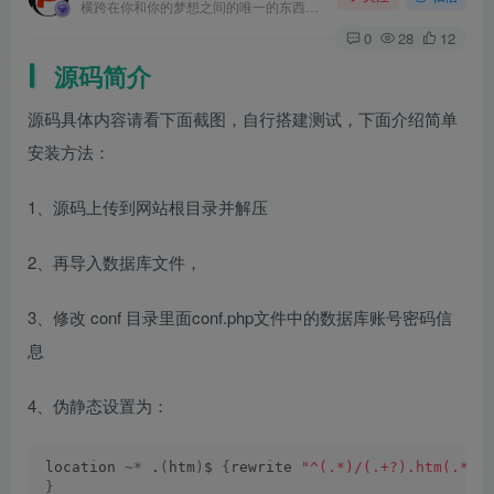
横跨在你和你的梦想之间的唯一的东西就是奋力拼搏
0
28
12
源码简介
源码具体内容请看下面截图，自行搭建测试，下面介绍简单
安装方法：
1、源码上传到网站根目录并解压
2、再导入数据库文件，
3、修改 conf 目录里面conf.php文件中的数据库账号密码信
息
4、伪静态设置为：
location 
~*
 .
(
htm
)
$ 
{
rewrite 
"^(.*)/(.+?).htm(.*?)
}