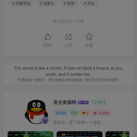
# 流量变现
# 流量主
# 资源
# 灵沐
喜欢就支持一下吧
点赞
7
分享
收藏
The world is like a mirror: Frown at itand it frowns at you;
smile, and it smiles too.
世界犹如一面镜子：朝它皱眉它就朝你皱眉，朝它微笑它也吵你微笑
辰光资源网
关注
922
1
2
18.8W+
我爱你，爱了整整一个曾经