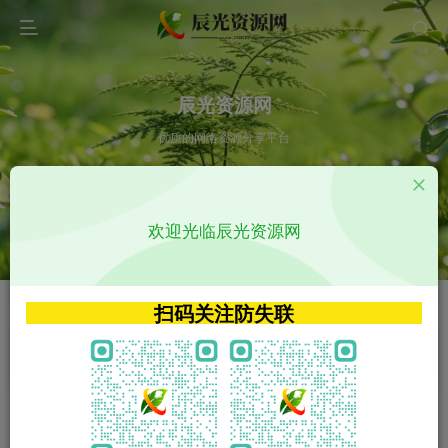
辰光资源网
优质的网络资源分享平台
请输入您想搜索的内容,如:app源码
欢迎光临辰光资源网
VIP特权介绍
APP源码
VIP特权介绍
APP源码
扫码关注防失联
VIP特权介绍
影视源码
火
GO
VIP特权介绍
影视源码
‹
›