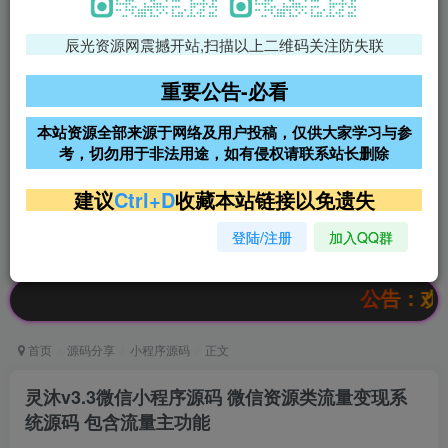
辰光资源网震撼开站,扫描以上二维码关注防失联
免费领支付宝红包
腾讯轻量4核4G3M服务器38元/
年
重要公告-必看
阿里云2核2G200M服务器68元/
雨云高防免备案服务器
本站资源全部来源于网络及用户投稿，仅供大家学习与参
年
考，切勿用于非法用途，如有侵权请联系站长删除
超低价文字广告位招租
超低价文字广告位招租
建议
Ctrl+D
收藏本站链接以免遗失
登陆/注册
加入QQ群
超低价文字广告位招租
超低价文字广告位招租
公告：欢迎访问辰
首页
源码分享
小程序源码
正文
灵沐v3.3微信小程序源码 微信资源类流量变现系
统源码 包含流量主功能