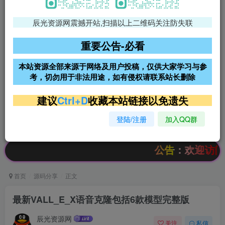
辰光资源网震撼开站,扫描以上二维码关注防失联
免费领支付宝红包
腾讯轻量4核4G3M服务器38元/
年
重要公告-必看
阿里云2核2G200M服务器68元/
雨云高防免备案服务器
本站资源全部来源于网络及用户投稿，仅供大家学习与参
年
考，切勿用于非法用途，如有侵权请联系站长删除
超低价文字广告位招租
超低价文字广告位招租
建议
Ctrl+D
收藏本站链接以免遗失
登陆/注册
加入QQ群
超低价文字广告位招租
超低价文字广告位招租
公告：欢迎访问辰光资
首页
源码分享
正文
最新VALL_E_X语音克隆包括6款模型完整版
辰光资源网
关注
私信