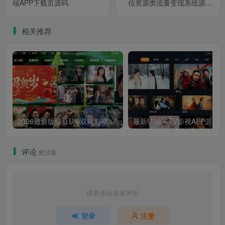
端APP下载页源码
信资源类流量变现系统源码
包含流量主功能
相关推荐
2026最新版绿豆UI9双端影视APP源码
最新UI神马TV影视APP源码 乐檬影视
评论
抢沙发
请登录后发表评论
登录
注册