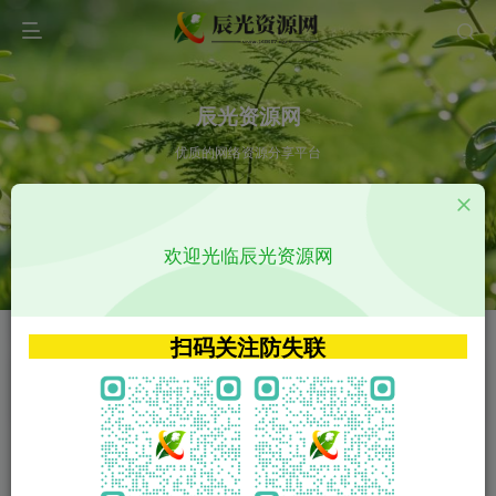
辰光资源网
优质的网络资源分享平台
请输入您想搜索的内容,如:app源码
欢迎光临辰光资源网
VIP特权介绍
APP源码
VIP特权介绍
APP源码
扫码关注防失联
VIP特权介绍
影视源码
火
GO
VIP特权介绍
影视源码
‹
›