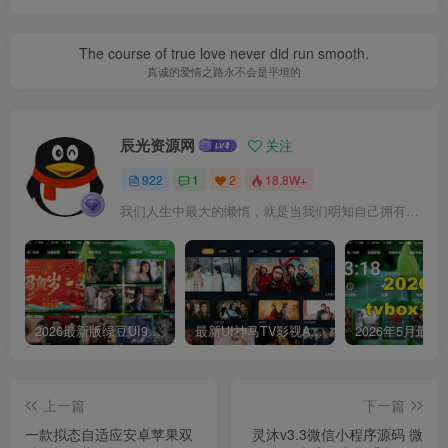
The course of true love never did run smooth.
真诚的爱情之路永不会是平坦的
辰光资源网
关注
922
1
2
18.8W+
我们人生中最大的懒惰，就是当我们明知自己拥有作出选择的能力，却不去主动改变而是放任它的生活态度
2026最新版绿豆UI9双端影视APP源码
最新UI神马TV影视APP源码 乐檬影视苹果CMS后台 包含前后端源码
上一篇
下一篇
一款拟态自适应安卓苹果双
灵沐v3.3微信小程序源码 微