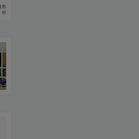
建教
程
最新tvbox绿豆盒子UI8影视APP源码新增后台添加直播及加密功能 TV端影视APP反编译源码支持会员系统/代理系统/直播/自带免签收款/批量生成卡密
最新tvbox五套UI绿豆盒子UI8影视APP源码 TV端影视APP反编译源码支持会员系统/代理系统/值波/自带免签收款/批量生成卡密