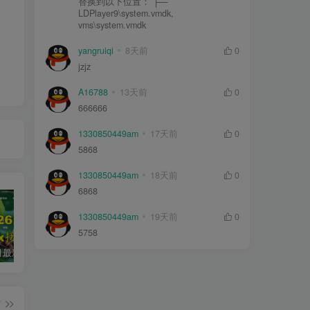
替换到以下位置： ├—
LDPlayer9\system.vmdk,
vms\system.vmdk
yangruiqi
8天前
0
jzjz
A16788
13天前
0
666666
1330850449am
17天前
0
5868
1330850449am
18天前
0
6868
1330850449am
19天前
0
5758
2026年5月最新可用tvbox影视仓接口大全
最新tvbox绿豆盒子UI8影视APP源码新增后台添加直播及加密功能 TV端影视APP反编译源码支持会员系统/代理系统/直播/自带免签收款/批量生成卡密
绿豆超级盒子itvboxfast影视APP双端源码 TV+手机双端 支持值波/后台管理仓库/会员系统/卡密系统/批量生成账号 自动换源 集成免签约支付系统
篇