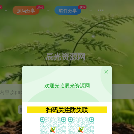
术
源码
软件
源码分享
软件分享
辰光资源网
优质的网络资源分享平台
欢迎光临辰光资源网
容,如:app源码
扫码关注防失联
影视
tvbox
神马
getapp
原神
Uniapp