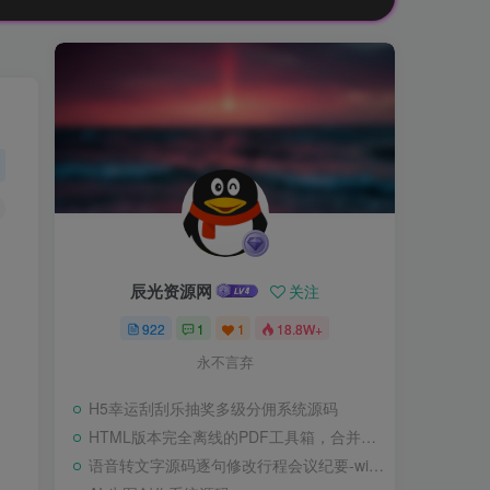
辰光资源网
关注
922
1
1
18.8W+
永不言弃
H5幸运刮刮乐抽奖多级分佣系统源码
HTML版本完全离线的PDF工具箱，合并、拆分、旋转、删除、PDF转图片、图片转PDF
语音转文字源码逐句修改行程会议纪要-wisper版本