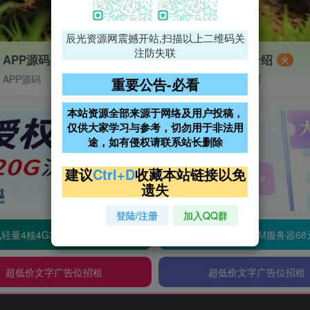
辰光资源网震撼开站,扫描以上二维码关
注防失联
APP源码
VIP特权介绍
火
APP源码
VIP特权介绍
重要公告-必看
本站资源全部来源于网络及用户投稿，
仅供大家学习与参考，切勿用于非法用
途，如有侵权请联系站长删除
建议
Ctrl+D
收藏本站链接以免
遗失
登陆/注册
加入QQ群
轻量4核4G3M服务器38元/年
阿里云2核2G200M服务器68
超低价文字广告位招租
超低价文字广告位招租