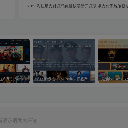
2023彩虹易支付源码免授权最新开源版 易支付系统附搭
最新UI神马TV影视APP源码 乐檬影视苹果CMS后台 包含前后端源码
绿豆超级盒子itvboxfast影视APP双端源码 TV+手机双端 支持值波/后台管理仓库/会员系统/卡密系统/批量生成账号 自动换源 集成免签约支付系统
请登录后发表评论