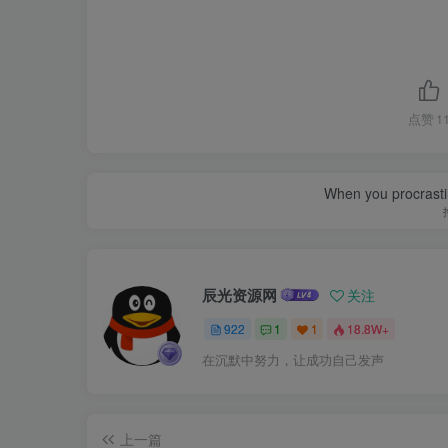
点赞
1
When you procrasti
辰光资源网
关注
922
1
1
18.8W+
在沉默中努力，让成功自己发声
上一篇