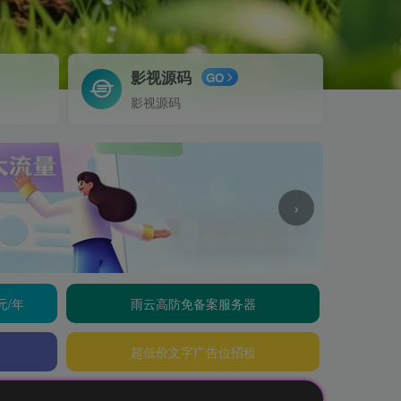
影视源码
GO
影视源码
›
元/年
雨云高防免备案服务器
超低价文字广告位招租
公告：欢迎访问辰光资源网，本