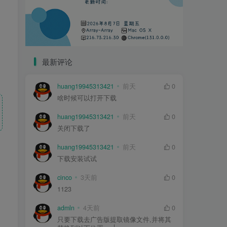
最新评论
huang19945313421
前天
0
啥时候可以打开下载
huang19945313421
前天
0
关闭下载了
huang19945313421
前天
0
下载安装试试
cinco
3天前
0
1123
admln
4天前
0
只要下载去广告版提取镜像文件,并将其