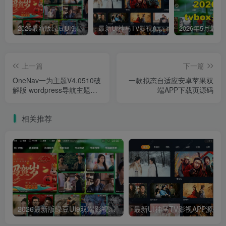
2026最新版绿豆UI9双端影视APP源码
最新UI神马TV影视APP源码 乐檬影视苹果CMS后台 包含前后端源码
上一篇
下一篇
OneNav一为主题V4.0510破
一款拟态自适应安卓苹果双
解版 wordpress导航主题开
端APP下载页源码
心版附授权接口和主题包
相关推荐
2026最新版绿豆UI9双端影视APP源码
最新UI神马TV影视APP源码 乐檬影视