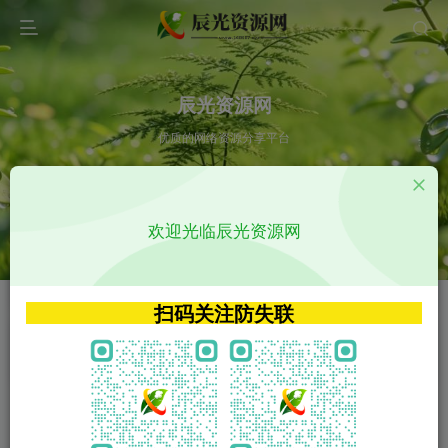
辰光资源网
优质的网络资源分享平台
请输入您想搜索的内容,如:app源码
欢迎光临辰光资源网
VIP特权介绍
APP源码
VIP特权介绍
APP源码
扫码关注防失联
VIP特权介绍
影视源码
火
GO
VIP特权介绍
影视源码
‹
›