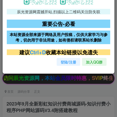
辰光资源网震撼开站,扫描以上二维码关注防失联
免费领支付宝红包
腾讯轻量4核4G3M服务器38元/
年
重要公告-必看
阿里云2核2G200M服务器68元/
雨云高防免备案服务器
本站资源全部来源于网络及用户投稿，仅供大家学习与参
年
考，切勿用于非法用途，如有侵权请联系站长删除
超低价文字广告位招租
超低价文字广告位招租
建议
Ctrl+D
收藏本站链接以免遗失
登陆/注册
加入QQ群
超低价文字广告位招租
超低价文字广告位招租
网，本站会员限时特惠，SVIP终生会员只需99元
首页
源码分享
正文
2023年9月全新彩虹知识付费商城源码-知识付费小
程序PHP网站源码V3.4附搭建教程