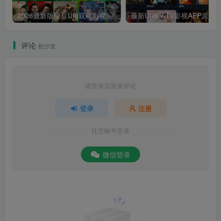
2026最新版绿豆UI9双端影视APP源码
最新UI神马TV影视APP源码 乐檬影视
评论
抢沙发
请登录后发表评论
登录
注册
社交账号登录
微信登录