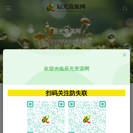
辰光资源网
优质的网络资源分享平台
请输入您想搜索的内容,如:app源码
欢迎光临辰光资源网
VIP特权介绍
APP源码
VIP特权介绍
APP源码
扫码关注防失联
VIP特权介绍
影视源码
火
GO
VIP特权介绍
影视源码
‹
›