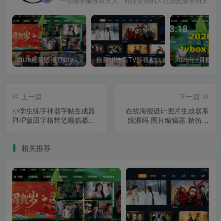
一切痛苦能够毁灭人，然而受苦的人也能把痛苦消灭
2026最新版绿豆UI9双端影视APP源码
最新UI神马TV影视APP源码 乐檬影视苹果CMS后台 包含前后端源码
上一篇
下一篇
小学生练字神器字帖生成器
在线海报设计图片生成器系
PHP版田字格带笔顺临摹练
统源码-图片编辑器-精仿稿
习字帖在线生成小工具网站
定设计在线PS源码
源码
相关推荐