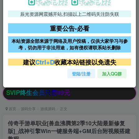
辰光资源网震撼开站,扫描以上二维码关注防失联
免费领支付宝红包
腾讯轻量4核4G3M服务器38元/
年
重要公告-必看
阿里云2核2G200M服务器68元/
雨云高防免备案服务器
本站资源全部来源于网络及用户投稿，仅供大家学习与参
年
考，切勿用于非法用途，如有侵权请联系站长删除
超低价文字广告位招租
超低价文字广告位招租
建议
Ctrl+D
收藏本站链接以免遗失
登陆/注册
加入QQ群
超低价文字广告位招租
超低价文字广告位招租
终生会员只需99元
首页
源码分享
游戏源码
正文
传奇手游单职业[兽血沸腾第2季10大陆最新修复
版]_战神引擎Win一键服务端+GM后台附视频搭建
教程