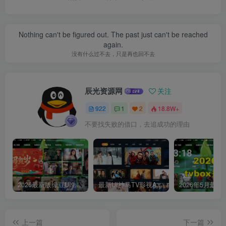
Nothing can't be figured out. The past just can't be reached
again.
没有什么过不去，只是再也回不去
辰光资源网
关注
922
1
2
18.8W+
不要找失败的借口，去追成功的理由
2026最新版绿豆UI9双端影视APP源码
最新UI神马TV影视APP源码 乐檬影视苹果CMS后台 包含前后端源码
上一篇
下一篇