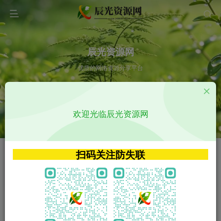
辰光资源网
优质的网络资源分享平台
请输入您想搜索的内容,如:app源码
欢迎光临辰光资源网
VIP特权介绍
APP源码
VIP特权介绍
APP源码
扫码关注防失联
VIP特权介绍
影视源码
火
GO
VIP特权介绍
影视源码
‹
›