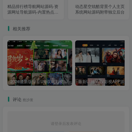
精品排行榜导航网站源码-资
动态星空炫酷背景个人主页
源网址导航源码-内置热点热
系统网站源码附带独立后台
搜影视音乐财富游戏排行榜
相关推荐
2026最新版绿豆UI9双端影视APP源码
最新UI神马TV影视APP源码 乐檬影视
评论
抢沙发
请登录后发表评论