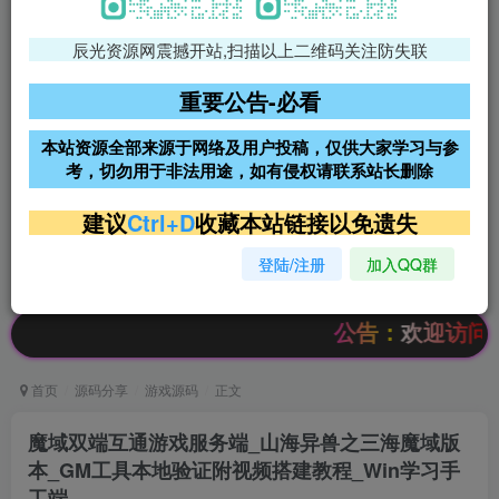
辰光资源网震撼开站,扫描以上二维码关注防失联
免费领支付宝红包
腾讯轻量4核4G3M服务器38元/
年
重要公告-必看
阿里云2核2G200M服务器68元/
雨云高防免备案服务器
本站资源全部来源于网络及用户投稿，仅供大家学习与参
年
考，切勿用于非法用途，如有侵权请联系站长删除
超低价文字广告位招租
超低价文字广告位招租
建议
Ctrl+D
收藏本站链接以免遗失
登陆/注册
加入QQ群
超低价文字广告位招租
超低价文字广告位招租
公告：欢迎访问辰光资源
首页
源码分享
游戏源码
正文
魔域双端互通游戏服务端_山海异兽之三海魔域版
本_GM工具本地验证附视频搭建教程_Win学习手
工端