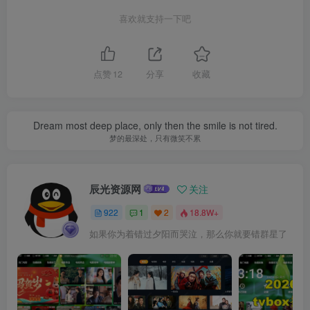
喜欢就支持一下吧
点赞
12
分享
收藏
Dream most deep place, only then the smile is not tired.
梦的最深处，只有微笑不累
辰光资源网
关注
922
1
2
18.8W+
如果你为着错过夕阳而哭泣，那么你就要错群星了