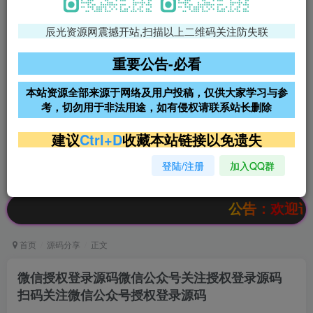
辰光资源网震撼开站,扫描以上二维码关注防失联
免费领支付宝红包
腾讯轻量4核4G3M服务器38元/
年
重要公告-必看
阿里云2核2G200M服务器68元/
雨云高防免备案服务器
本站资源全部来源于网络及用户投稿，仅供大家学习与参
年
考，切勿用于非法用途，如有侵权请联系站长删除
超低价文字广告位招租
超低价文字广告位招租
建议
Ctrl+D
收藏本站链接以免遗失
登陆/注册
加入QQ群
超低价文字广告位招租
超低价文字广告位招租
公告：欢迎访问辰光资
首页
源码分享
正文
微信授权登录源码微信公众号关注授权登录源码
扫码关注微信公众号授权登录源码