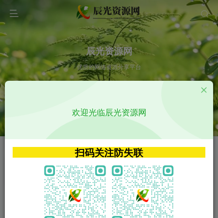
辰光资源网
优质的网络资源分享平台
请输入您想搜索的内容,如:app源码
欢迎光临辰光资源网
VIP特权介绍
APP源码
VIP特权介绍
APP源码
扫码关注防失联
VIP特权介绍
影视源码
火
GO
VIP特权介绍
影视源码
‹
›