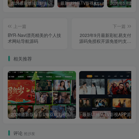
2026最新版绿豆UI9双端影视APP源码
最新UI神马TV影视APP源码 乐檬影视苹果CMS后台 包含前后端源码
上一篇
下一篇
BYR-Navi漂亮精美的个人技
2023年9月最新彩虹易支付
术网站导航源码
源码免授权开源免签约支付
平台系统源码
相关推荐
2026最新版绿豆UI9双端影视APP源码
最新UI神马TV影视APP源码 乐檬影视
评论
抢沙发