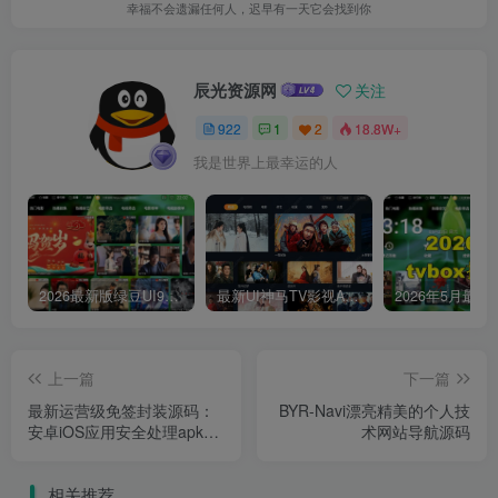
幸福不会遗漏任何人，迟早有一天它会找到你
辰光资源网
关注
922
1
2
18.8W+
我是世界上最幸运的人
2026最新版绿豆UI9双端影视APP源码
最新UI神马TV影视APP源码 乐檬影视苹果CMS后台 包含前后端源码
上一篇
下一篇
最新运营级免签封装源码：
BYR-Navi漂亮精美的个人技
安卓iOS应用安全处理apk报
术网站导航源码
毒精仿第八区分发平台源码
相关推荐