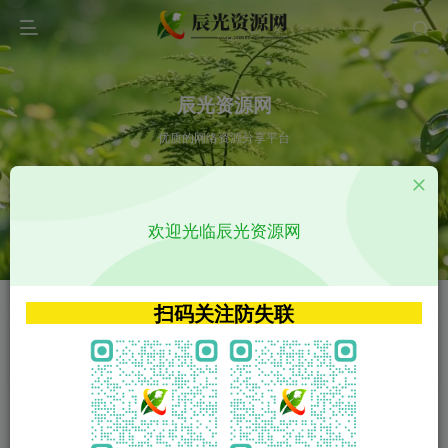
辰光资源网
优质的网络资源分享平台
请输入您想搜索的内容,如:app源码
欢迎光临辰光资源网
VIP特权介绍
APP源码
VIP特权介绍
APP源码
扫码关注防失联
VIP特权介绍
影视源码
火
GO
VIP特权介绍
影视源码
‹
›