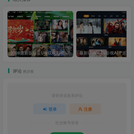
2026最新版绿豆UI9双端影视APP源码
最新UI神马TV影视APP源码 乐檬影视
评论
抢沙发
请登录后发表评论
登录
注册
社交账号登录