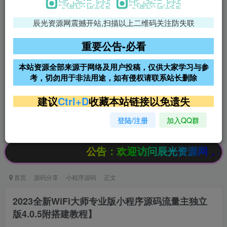
辰光资源网震撼开站,扫描以上二维码关注防失联
免费领支付宝红包
腾讯轻量4核4G3M服务器38元/
年
重要公告-必看
阿里云2核2G200M服务器68元/
雨云高防免备案服务器
本站资源全部来源于网络及用户投稿，仅供大家学习与参
年
考，切勿用于非法用途，如有侵权请联系站长删除
超低价文字广告位招租
超低价文字广告位招租
建议
Ctrl+D
收藏本站链接以免遗失
登陆/注册
加入QQ群
超低价文字广告位招租
超低价文字广告位招租
公告：欢迎访问辰光资源网，本站会员限时
首页
源码分享
小程序源码
正文
2023全新WiFi大师专业版小程序源码流量主独立
版4.0.5附搭建教程】