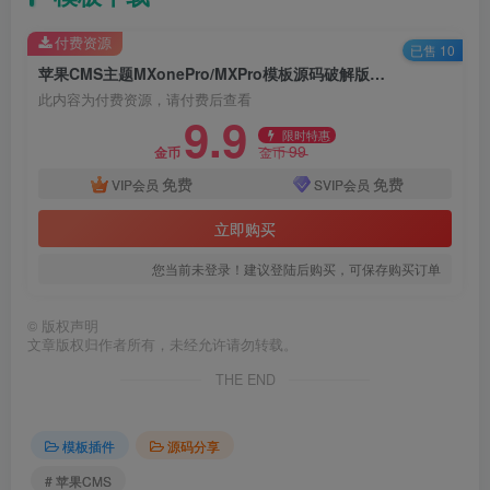
付费资源
已售 10
苹果CMS主题MXonePro/MXPro模板源码破解版最新修复二开优化开源版首途第二十九套模板附教程
此内容为付费资源，请付费后查看
9.9
限时特惠
99
金币
金币
免费
免费
VIP会员
SVIP会员
立即购买
您当前未登录！建议登陆后购买，可保存购买订单
©
版权声明
文章版权归作者所有，未经允许请勿转载。
THE END
模板插件
源码分享
# 苹果CMS