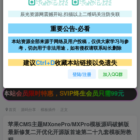
辰光资源网震撼开站,扫描以上二维码关注防失联
免费领支付宝红包
腾讯轻量4核4G3M服务器38元/
年
重要公告-必看
阿里云2核2G200M服务器68元/
雨云高防免备案服务器
本站资源全部来源于网络及用户投稿，仅供大家学习与参
年
考，切勿用于非法用途，如有侵权请联系站长删除
超低价文字广告位招租
超低价文字广告位招租
建议
Ctrl+D
收藏本站链接以免遗失
登陆/注册
加入QQ群
超低价文字广告位招租
超低价文字广告位招租
时特惠，SVIP终生会员只需99元
首页
源码分享
模板插件
正文
苹果CMS主题MXonePro/MXPro模板源码破解版
最新修复二开优化开源版首途第二十九套模板附教
程