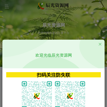
辰光资源网
优质的网络资源分享平台
请输入您想搜索的内容,如:app源码
欢迎光临辰光资源网
VIP特权介绍
APP源码
VIP特权介绍
APP源码
扫码关注防失联
VIP特权介绍
影视源码
火
GO
VIP特权介绍
影视源码
‹
›