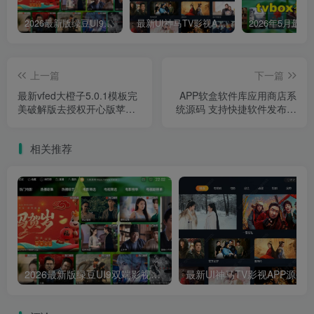
2026最新版绿豆UI9双端影视APP源码
最新UI神马TV影视APP源码 乐檬影视苹果CMS后台 包含前后端源码
上一篇
下一篇
最新vfed大橙子5.0.1模板完
APP软盒软件库应用商店系
美破解版去授权开心版苹果
统源码 支持快捷软件发布接
CMS模板
口
相关推荐
2026最新版绿豆UI9双端影视APP源码
最新UI神马TV影视APP源码 乐檬影视