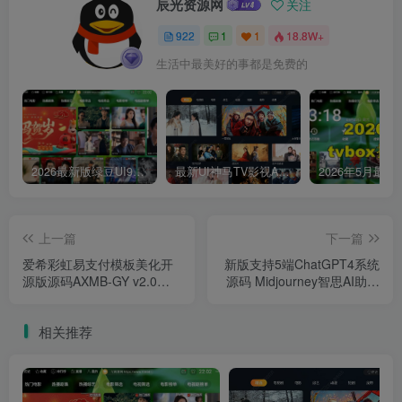
辰光资源网
关注
922
1
1
18.8W+
生活中最美好的事都是免费的
2026最新版绿豆UI9双端影视APP源码
最新UI神马TV影视APP源码 乐檬影视苹果CMS后台 包含前后端源码
上一篇
下一篇
爱希彩虹易支付模板美化开
新版支持5端ChatGPT4系统
源版源码AXMB-GY v2.0，
源码 Midjourney智思AI助手
轻量且简洁的模板
企业级小程序系统源码2.0.7
去授权版
相关推荐