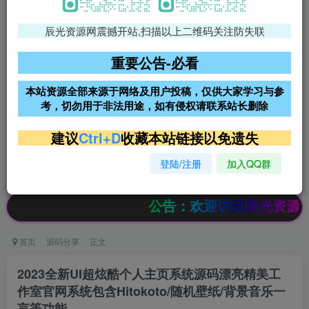
辰光资源网震撼开站,扫描以上二维码关注防失联
免费领支付宝红包
腾讯轻量4核4G3M服务器38元/
年
重要公告-必看
阿里云2核2G200M服务器68元/
雨云高防免备案服务器
本站资源全部来源于网络及用户投稿，仅供大家学习与参
年
考，切勿用于非法用途，如有侵权请联系站长删除
超低价文字广告位招租
超低价文字广告位招租
建议
Ctrl+D
收藏本站链接以免遗失
登陆/注册
加入QQ群
超低价文字广告位招租
超低价文字广告位招租
公告：欢迎访问辰光资源网，本站会员
首页
源码分享
正文
2023全新UI超炫酷个人主页系统源码漂亮精美工
作室官网系统包含Hitokoto/随机壁纸/背景音乐一
言等功能