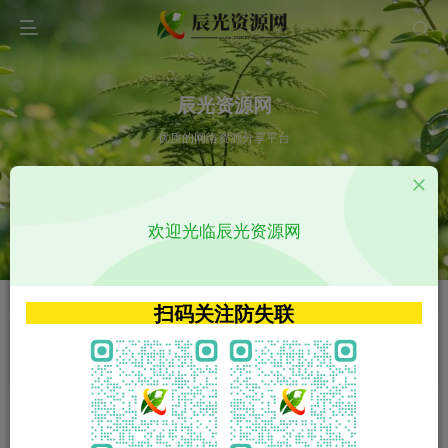
辰光资源网
优质的网络资源分享平台
请输入您想搜索的内容,如:app源码
欢迎光临辰光资源网
VIP特权介绍
APP源码
VIP特权介绍
APP源码
扫码关注防失联
VIP特权介绍
影视源码
火
GO
VIP特权介绍
影视源码
‹
›