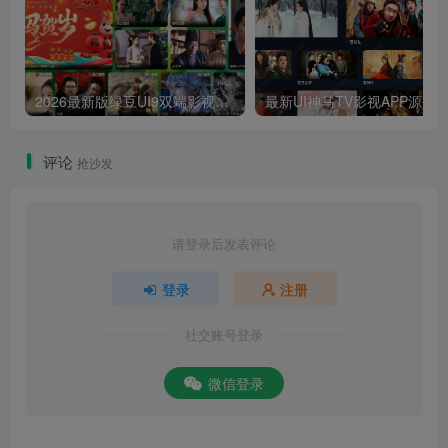
2026最新版绿豆UI9双端影视APP源码
最新UI神马TV影视APP源码 乐檬影视
评论
抢沙发
请登录后发表评论
登录
注册
社交账号登录
微信登录