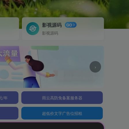
影视源码
GO
影视源码
›
元/年
雨云高防免备案服务器
超低价文字广告位招租