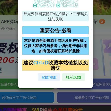
辰光资源网震撼开站,扫描以上二维码关
注防失联
APP源码
VIP特权介绍
火
APP源码
VIP特权介绍
重要公告-必看
本站资源全部来源于网络及用户投稿，
仅供大家学习与参考，切勿用于非法用
途，如有侵权请联系站长删除
建议
Ctrl+D
收藏本站链接以免
遗失
登陆/注册
加入QQ群
轻量4核4G3M服务器38元/年
阿里云2核2G200M服务器68
超低价文字广告位招租
超低价文字广告位招租
员只需99元