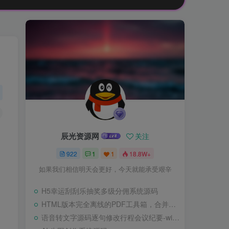
辰光资源网
关注
922
1
1
18.8W+
如果我们相信明天会更好，今天就能承受艰辛
H5幸运刮刮乐抽奖多级分佣系统源码
HTML版本完全离线的PDF工具箱，合并、拆分、旋转、删除、PDF转图片、图片转PDF
语音转文字源码逐句修改行程会议纪要-wisper版本