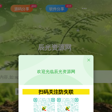
术
源码
软件
源码分享
软件分享
辰光资源网
优质的网络资源分享平台
欢迎光临辰光资源网
容,如:app源码
扫码关注防失联
影视
tvbox
神马
getapp
原神
Uniapp