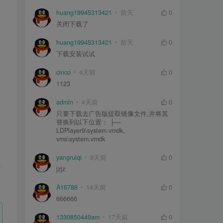
huang19945313421
前天
0
关闭下载了
huang19945313421
前天
0
下载安装试试
cinco
4天前
0
1123
admln
4天前
0
只要下载去广告版提取镜像文件,并将其
替换到以下位置： ├—
LDPlayer9\system.vmdk,
vms\system.vmdk
yangruiqi
9天前
0
jzjz
A16788
14天前
0
666666
1330850449am
17天前
0