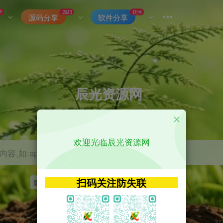
术
源码
软件
源码分享
软件分享
辰光资源网
优质的网络资源分享平台
欢迎光临辰光资源网
容,如:app源码
扫码关注防失联
影视
tvbox
神马
getapp
原神
Uniapp