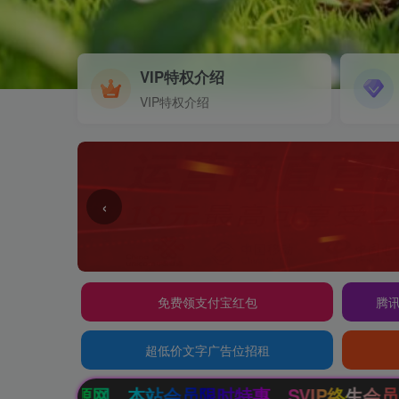
VIP特权介绍
VIP特权介绍
‹
免费领支付宝红包
腾讯
超低价文字广告位招租
限时特惠，SVIP终生会员只需99元