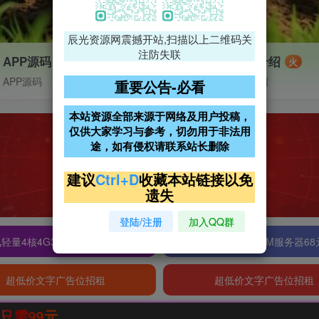
辰光资源网震撼开站,扫描以上二维码关
注防失联
APP源码
VIP特权介绍
火
APP源码
VIP特权介绍
重要公告-必看
本站资源全部来源于网络及用户投稿，
仅供大家学习与参考，切勿用于非法用
途，如有侵权请联系站长删除
建议
Ctrl+D
收藏本站链接以免
遗失
登陆/注册
加入QQ群
轻量4核4G3M服务器38元/年
阿里云2核2G200M服务器68
超低价文字广告位招租
超低价文字广告位招租