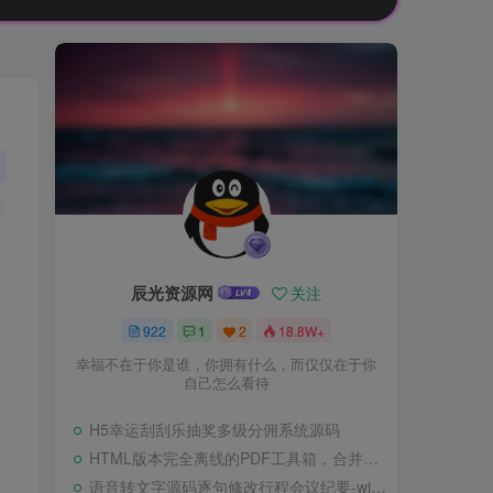
辰光资源网
关注
922
1
2
18.8W+
幸福不在于你是谁，你拥有什么，而仅仅在于你
自己怎么看待
H5幸运刮刮乐抽奖多级分佣系统源码
HTML版本完全离线的PDF工具箱，合并、拆分、旋转、删除、PDF转图片、图片转PDF
语音转文字源码逐句修改行程会议纪要-wisper版本