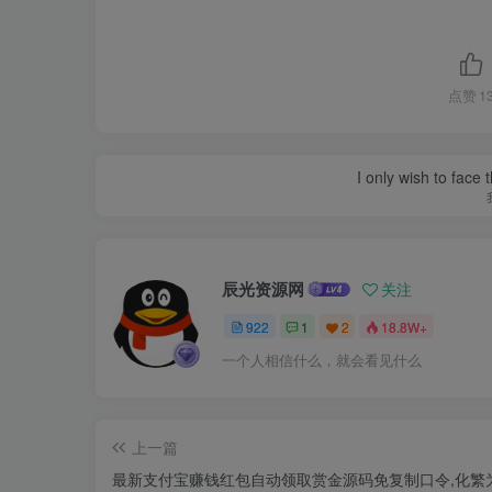
点赞
1
I only wish to face 
辰光资源网
关注
922
1
2
18.8W+
一个人相信什么，就会看见什么
上一篇
最新支付宝赚钱红包自动领取赏金源码免复制口令,化繁