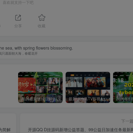
喜欢就支持一下吧
3
分享
收藏
the sea, with spring flowers blossoming.
我只愿面朝大海，春暖花开
2026最新版绿豆UI9双端影视APP源码
最新UI神马TV影视APP源码 乐檬影视苹果CMS后台 包含前后端源码
下一
为简解
开源QQ D挂源码新增公益答题、99公益日加速任务最新