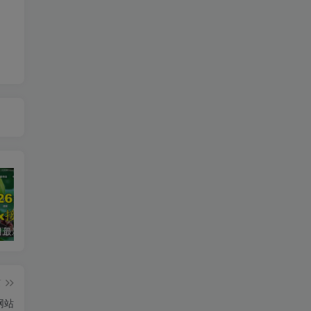
2026年5月最新可用tvbox影视仓接口大全
最新tvbox绿豆盒子UI8影视APP源码新增后台添加直播及加密功能 TV端影视APP反编译源码支持会员系统/代理系统/直播/自带免签收款/批量生成卡密
绿豆超级盒子itvboxfast影视APP双端源码 TV+手机双端 支持值波/后台管理仓库/会员系统/卡密系统/批量生成账号 自动换源 集成免签约支付系统
篇
网站