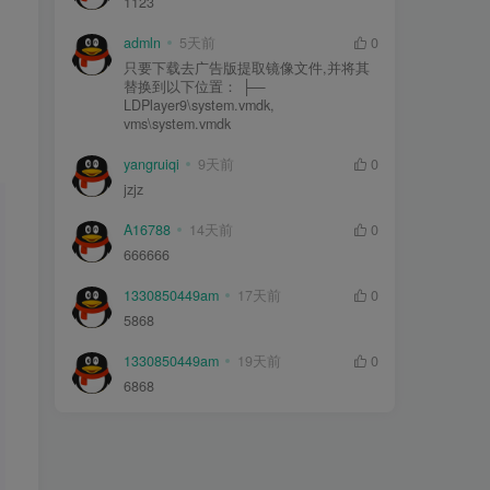
1123
admln
5天前
0
只要下载去广告版提取镜像文件,并将其
替换到以下位置： ├—
LDPlayer9\system.vmdk,
vms\system.vmdk
yangruiqi
9天前
0
jzjz
A16788
14天前
0
666666
1330850449am
17天前
0
5868
1330850449am
19天前
0
6868