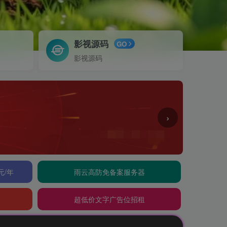
影视源码
GO
影视源码
›
元/年
雨云高防免备案服务器
超低价文字广告位招租