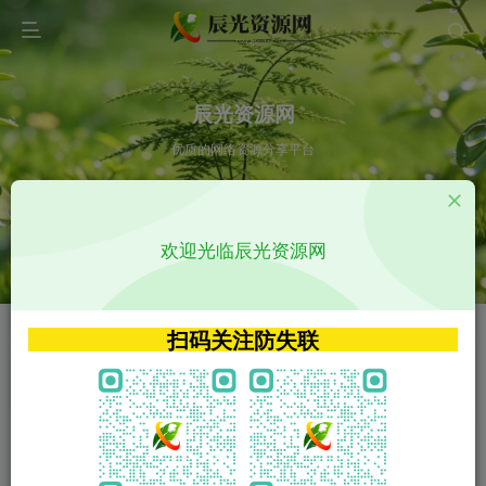
辰光资源网
优质的网络资源分享平台
请输入您想搜索的内容,如:app源码
欢迎光临辰光资源网
VIP特权介绍
APP源码
VIP特权介绍
APP源码
扫码关注防失联
VIP特权介绍
影视源码
火
GO
VIP特权介绍
影视源码
‹
›