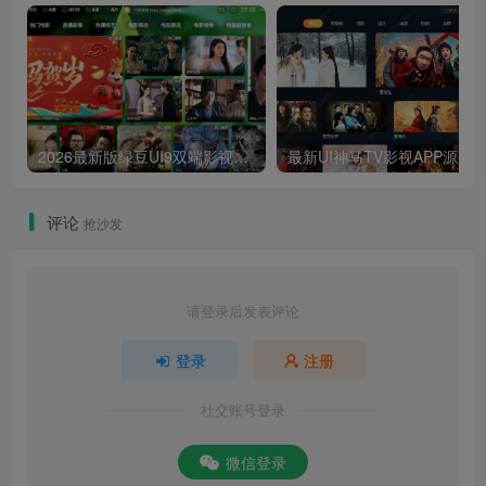
2026最新版绿豆UI9双端影视APP源码
最新UI神马TV影视APP源码 乐檬影视
评论
抢沙发
请登录后发表评论
登录
注册
社交账号登录
微信登录