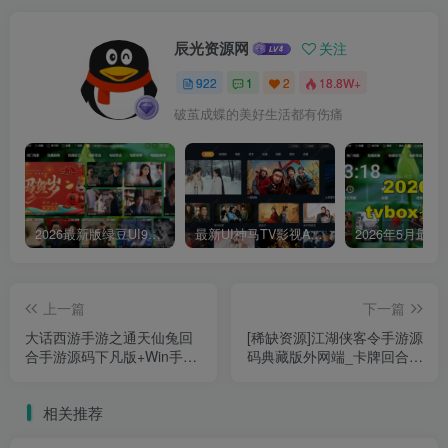
辰光资源网
关注
922
1
2
18.8W+
破茧成蝶的美好生活都有伤痛
2026最新版绿豆UI9双端影视APP源码
最新UI神马TV影视APP源码 乐檬影视苹果CMS后台 包含前后端源码
上一篇
下一篇
大话西游手游之通天仙兔回
[稀缺资源]江湖侠客令手游源
合手游源码下凡版+Win手工
码典藏版外网端_卡牌回合手
服务端+视频搭建教程+GM
游无限制版_win一键服务端_
管理后台
视频架设教程_GM工具+超
相关推荐
级后台