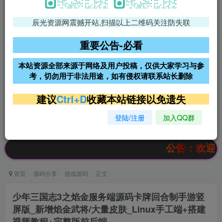
辰光资源网震撼开站,扫描以上二维码关注防失联
免费领支付宝红包
腾讯轻量4核4G3M服务器38元/
年
重要公告-必看
阿里云2核2G200M服务器68元/
雨云高防免备案服务器
本站资源全部来源于网络及用户投稿，仅供大家学习与参
年
考，切勿用于非法用途，如有侵权请联系站长删除
超低价文字广告位招租
超低价文字广告位招租
建议
Ctrl+D
收藏本站链接以免遗失
登陆/注册
加入QQ群
超低价文字广告位招租
超低价文字广告位招租
公告：欢迎访问辰光资源网，本站会
首页
源码分享
游戏源码
正文
少年三国志3之焰金服务端源码卡牌回合制手游竖
屏版_新增焰金武将/大量皮肤_Linux手工端+搭建
视频教程+完整版前后端