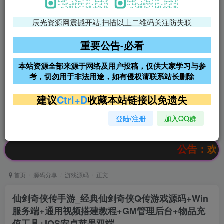
辰光资源网震撼开站,扫描以上二维码关注防失联
免费领支付宝红包
腾讯轻量4核4G3M服务器38元/
年
重要公告-必看
阿里云2核2G200M服务器68元/
雨云高防免备案服务器
本站资源全部来源于网络及用户投稿，仅供大家学习与参
年
考，切勿用于非法用途，如有侵权请联系站长删除
超低价文字广告位招租
超低价文字广告位招租
建议
Ctrl+D
收藏本站链接以免遗失
登陆/注册
加入QQ群
超低价文字广告位招租
超低价文字广告位招租
公告：欢迎访问辰光资
首页
源码分享
游戏源码
正文
仙剑奇侠传手游_经典仙剑奇侠Q传游戏源码+Win
服务端+通用视频搭建教程+GM管理后台+物品充
值工具+IOS安卓苹果双端