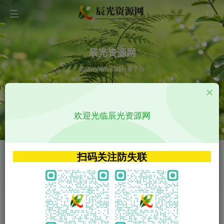
辰光资源网
优质的网络资源分享平台
请输入您想搜索的内容,如:app源码
欢迎光临辰光资源网
VIP特权介绍
APP源码
VIP特权介绍
APP源码
扫码关注防失联
VIP特权介绍
影视源码
火
GO
VIP特权介绍
影视源码
‹
›