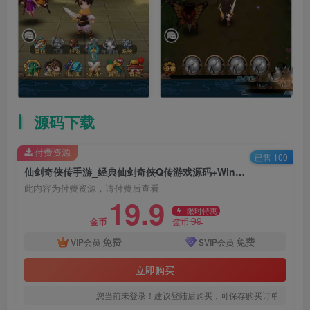
源码下载
付费资源
已售 100
仙剑奇侠传手游_经典仙剑奇侠Q传游戏源码+Win服务端+通用视频搭建教程+GM管理后台+物品充值工具+IOS安卓苹果双端
此内容为付费资源，请付费后查看
19.9
限时特惠
99
金币
金币
免费
免费
VIP会员
SVIP会员
立即购买
您当前未登录！建议登陆后购买，可保存购买订单