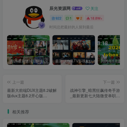
辰光资源网
关注
922
1
2
18.8W+
时间总把最好的人留到最后
2026最新版绿豆UI9双端影视APP源码
最新UI神马TV影视APP源码 乐檬影视苹果CMS后台 包含前后端源码
上一篇
下一篇
最新大前端DUX主题8.2破解
战神引擎_暗黑狂飙传奇手游
版dux主题8.2开心版
_最新更新七大陆微变单职业
WordPress主题去授权版
手游源码+Win一键服务端
+通用搭建视频教程+GM超
相关推荐
级管理后台+充值工具+IOS
安卓苹果双端