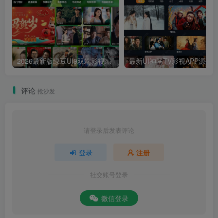
2026最新版绿豆UI9双端影视APP源码
最新UI神马TV影视APP源码 乐檬影视
评论
抢沙发
请登录后发表评论
登录
注册
社交账号登录
微信登录