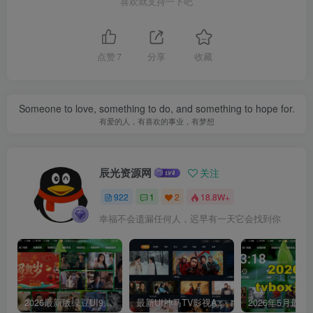
喜欢就支持一下吧
点赞
7
分享
收藏
Someone to love, something to do, and something to hope for.
有爱的人，有喜欢的事业，有梦想
辰光资源网
关注
922
1
2
18.8W+
幸福不会遗漏任何人，迟早有一天它会找到你
2026最新版绿豆UI9双端影视APP源码
最新UI神马TV影视APP源码 乐檬影视苹果CMS后台 包含前后端源码