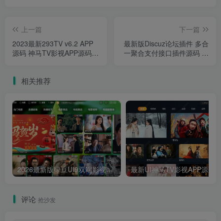
上一篇
下一篇
2023最新293TV v6.2 APP
最新版Discuz论坛插件 多合
源码 神马TV影视APP源码可
一聚合支付接口插件源码 支
对接易支付 修复搜索附安装
持/易支付/支付宝当面付/微
教程
信小程序JSAPI扫码/跳转
相关推荐
APP支付/订单原路退款/商家
转账/扩展其他支付通道
2026最新版绿豆UI9双端影视APP源码
最新UI神马TV影视APP源码 乐檬影视
评论
抢沙发