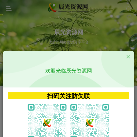
辰光资源网
优质的网络资源分享平台
请输入您想搜索的内容,如:app源码
欢迎光临辰光资源网
VIP特权介绍
APP源码
VIP特权介绍
APP源码
扫码关注防失联
VIP特权介绍
影视源码
火
GO
VIP特权介绍
影视源码
‹
›