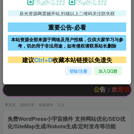
辰光资源网震撼开站,扫描以上二维码关注防失联
免费领支付宝红包
腾讯轻量4核4G3M服务器38元/
年
重要公告-必看
阿里云2核2G200M服务器68元/
雨云高防免备案服务器
本站资源全部来源于网络及用户投稿，仅供大家学习与参
年
考，切勿用于非法用途，如有侵权请联系站长删除
超低价文字广告位招租
超低价文字广告位招租
建议
Ctrl+D
收藏本站链接以免遗失
登陆/注册
加入QQ群
超低价文字广告位招租
超低价文字广告位招租
公告：欢迎访问辰光资
首页
源码分享
模板插件
正文
免费WordPress小宇宙插件 支持网站优化/SEO优
化/SiteMap生成/Robots生成/定时发布等功能