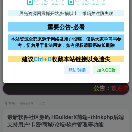
辰光资源网震撼开站,扫描以上二维码关注防失联
免费领支付宝红包
腾讯轻量4核4G3M服务器38元/
年
重要公告-必看
阿里云2核2G200M服务器68元/
雨云高防免备案服务器
本站资源全部来源于网络及用户投稿，仅供大家学习与参
年
考，切勿用于非法用途，如有侵权请联系站长删除
超低价文字广告位招租
超低价文字广告位招租
建议
Ctrl+D
收藏本站链接以免遗失
登陆/注册
加入QQ群
超低价文字广告位招租
超低价文字广告位招租
公告：欢迎访问辰光资
首页
源码分享
正文
最新软件社区源码 HBuilderX前端+thinkphp后端
支持用户/卡密/商城/论坛/软件管理等功能