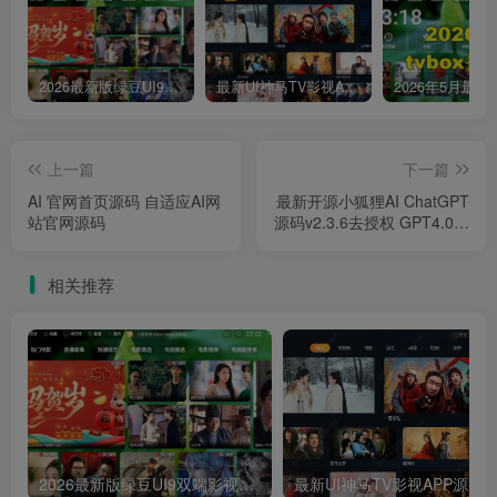
2026最新版绿豆UI9双端影视APP源码
最新UI神马TV影视APP源码 乐檬影视苹果CMS后台 包含前后端源码
上一篇
下一篇
AI 官网首页源码 自适应AI网
最新开源小狐狸AI ChatGPT
站官网源码
源码v2.3.6去授权 GPT4.0包
含MJ绘画和AI绘画功能 已对
接百度文心/讯飞星火/Azure
相关推荐
GPT/通义千问/腾讯混元/智
普 AI/Claude2等主流 AI 系
统
2026最新版绿豆UI9双端影视APP源码
最新UI神马TV影视APP源码 乐檬影视