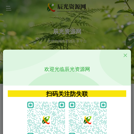
辰光资源网
优质的网络资源分享平台
请输入您想搜索的内容,如:app源码
欢迎光临辰光资源网
VIP特权介绍
APP源码
VIP特权介绍
APP源码
扫码关注防失联
VIP特权介绍
影视源码
火
GO
VIP特权介绍
影视源码
‹
›