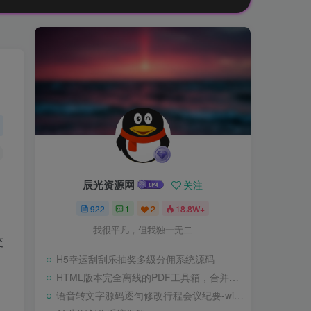
辰光资源网
关注
922
1
2
18.8W+
我很平凡，但我独一无二
交
H5幸运刮刮乐抽奖多级分佣系统源码
HTML版本完全离线的PDF工具箱，合并、拆分、旋转、删除、PDF转图片、图片转PDF
语音转文字源码逐句修改行程会议纪要-wisper版本