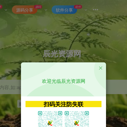
术
源码
软件
源码分享
软件分享
辰光资源网
优质的网络资源分享平台
欢迎光临辰光资源网
容,如:app源码
扫码关注防失联
影视
tvbox
神马
getapp
原神
Uniapp