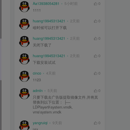
Aa13938054281
5小时前
0
1111
huang19945313421
2天前
0
啥时候可以打开下载
huang19945313421
2天前
0
关闭下载了
huang19945313421
2天前
0
下载安装试试
cinco
4天前
0
1123
admln
5天前
0
只要下载去广告版提取镜像文件,并将其
替换到以下位置： ├—
LDPlayer9\system.vmdk,
vms\system.vmdk
yangruiqi
9天前
0
jzjz