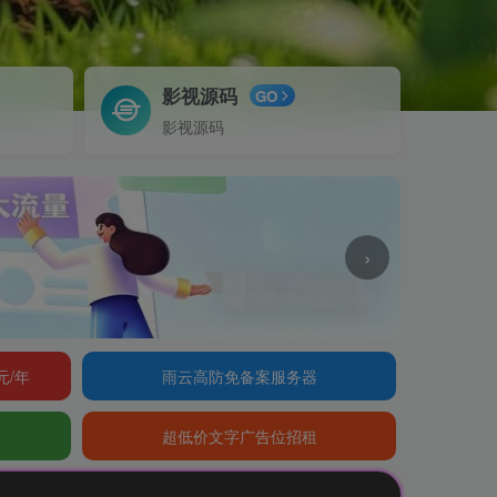
影视源码
GO
影视源码
›
元/年
雨云高防免备案服务器
超低价文字广告位招租