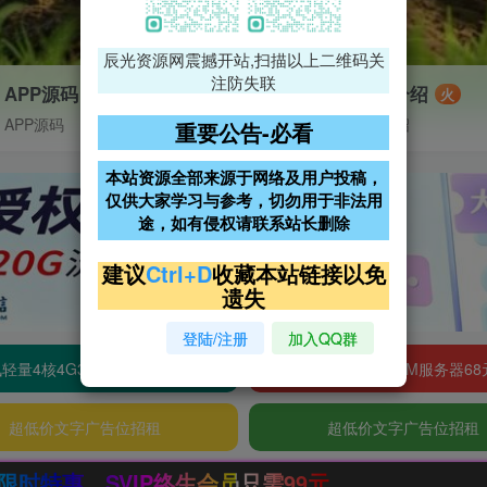
辰光资源网震撼开站,扫描以上二维码关
注防失联
APP源码
VIP特权介绍
火
APP源码
VIP特权介绍
重要公告-必看
本站资源全部来源于网络及用户投稿，
仅供大家学习与参考，切勿用于非法用
途，如有侵权请联系站长删除
建议
Ctrl+D
收藏本站链接以免
遗失
登陆/注册
加入QQ群
轻量4核4G3M服务器38元/年
阿里云2核2G200M服务器68
超低价文字广告位招租
超低价文字广告位招租
只需99元