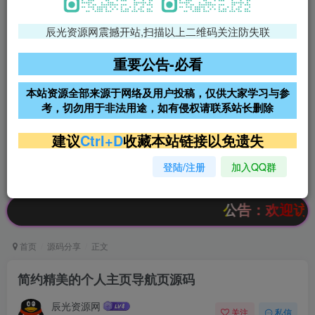
辰光资源网震撼开站,扫描以上二维码关注防失联
免费领支付宝红包
腾讯轻量4核4G3M服务器38元/
年
重要公告-必看
阿里云2核2G200M服务器68元/
雨云高防免备案服务器
本站资源全部来源于网络及用户投稿，仅供大家学习与参
年
考，切勿用于非法用途，如有侵权请联系站长删除
超低价文字广告位招租
超低价文字广告位招租
建议
Ctrl+D
收藏本站链接以免遗失
登陆/注册
加入QQ群
超低价文字广告位招租
超低价文字广告位招租
公告：欢迎访问辰光资
首页
源码分享
正文
简约精美的个人主页导航页源码
辰光资源网
关注
私信