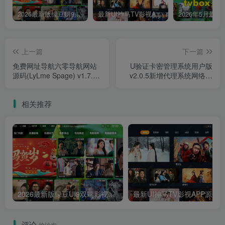
2026最新版绿豆UI9双端影视APP源码
最新UI神马TV影视APP源码 乐檬影视苹果CMS后台 包含前后端源码
上一篇
下一篇
免费网址导航六零导航网站
U验证卡密管理系统用户版
源码(LyLme Spage) v1.7.0
v2.0.5新增代理系统网络验
最新版内置多个模板
证系统网站源码
相关推荐
2026最新版绿豆UI9双端影视APP源码
最新UI神马TV影视APP源码 乐檬影视
评论
抢沙发