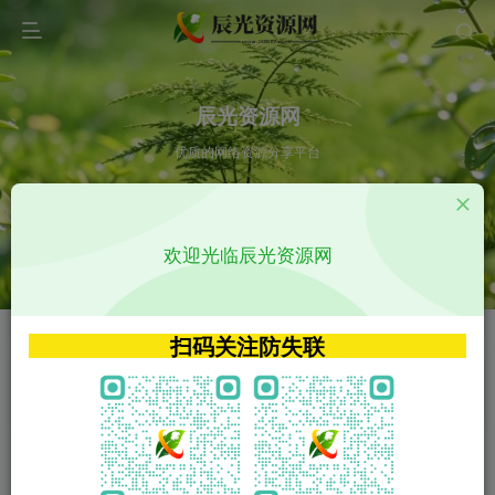
辰光资源网
优质的网络资源分享平台
请输入您想搜索的内容,如:app源码
欢迎光临辰光资源网
VIP特权介绍
APP源码
VIP特权介绍
APP源码
扫码关注防失联
VIP特权介绍
影视源码
火
GO
VIP特权介绍
影视源码
‹
›