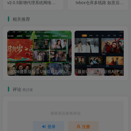
v2.0.5新增代理系统网络验
tvbox仓库多线路 如意后台
证系统网站源码
影视APP源码
相关推荐
2026最新版绿豆UI9双端影视APP源码
最新UI神马TV影视APP源码 乐檬影视
评论
抢沙发
请登录后发表评论
登录
注册