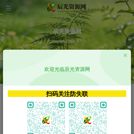
辰光资源网
优质的网络资源分享平台
请输入您想搜索的内容,如:app源码
欢迎光临辰光资源网
VIP特权介绍
APP源码
VIP特权介绍
APP源码
扫码关注防失联
VIP特权介绍
影视源码
火
GO
VIP特权介绍
影视源码
‹
›