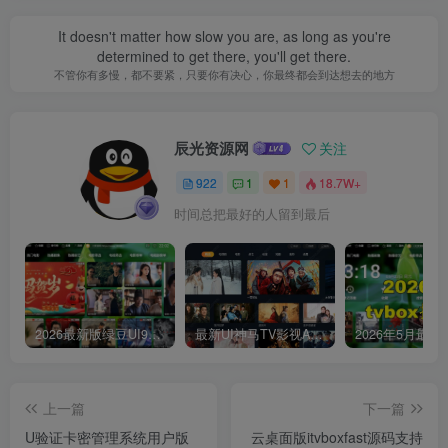
It doesn't matter how slow you are, as long as you're
determined to get there, you'll get there.
不管你有多慢，都不要紧，只要你有决心，你最终都会到达想去的地方
辰光资源网
关注
922
1
1
18.7W+
时间总把最好的人留到最后
2026最新版绿豆UI9双端影视APP源码
最新UI神马TV影视APP源码 乐檬影视苹果CMS后台 包含前后端源码
上一篇
下一篇
U验证卡密管理系统用户版
云桌面版itvboxfast源码支持