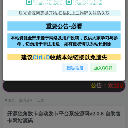
辰光资源网震撼开站,扫描以上二维码关注防失联
免费领支付宝红包
腾讯轻量4核4G3M服务器38元/
年
重要公告-必看
阿里云2核2G200M服务器68元/
雨云高防免备案服务器
本站资源全部来源于网络及用户投稿，仅供大家学习与参
年
考，切勿用于非法用途，如有侵权请联系站长删除
超低价文字广告位招租
超低价文字广告位招租
建议
Ctrl+D
收藏本站链接以免遗失
登陆/注册
加入QQ群
超低价文字广告位招租
超低价文字广告位招租
公告：欢迎访问辰光资源
首页
源码分享
正文
开源独角数卡自动发卡平台系统源码v2.0.6 自助售
卡网站源码