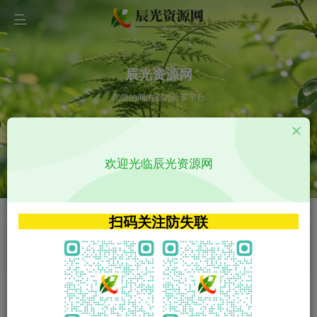
辰光资源网
优质的网络资源分享平台
请输入您想搜索的内容,如:app源码
欢迎光临辰光资源网
VIP特权介绍
APP源码
VIP特权介绍
APP源码
扫码关注防失联
VIP特权介绍
影视源码
火
GO
VIP特权介绍
影视源码
‹
›