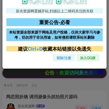
辰光资源网震撼开站,扫描以上二维码关注防失联
免费领支付宝红包
腾讯轻量4核4G3M服务器38元/
年
重要公告-必看
阿里云2核2G200M服务器68元/
雨云高防免备案服务器
本站资源全部来源于网络及用户投稿，仅供大家学习与参
年
考，切勿用于非法用途，如有侵权请联系站长删除
超低价文字广告位招租
超低价文字广告位招租
建议
Ctrl+D
收藏本站链接以免遗失
登陆/注册
加入QQ群
超低价文字广告位招租
超低价文字广告位招租
公告：欢迎访问辰光资源网，本站会员
首页
源码分享
正文
网恋照妖镜 调用摄像头抓拍照片源码
辰光资源网
关注
私信