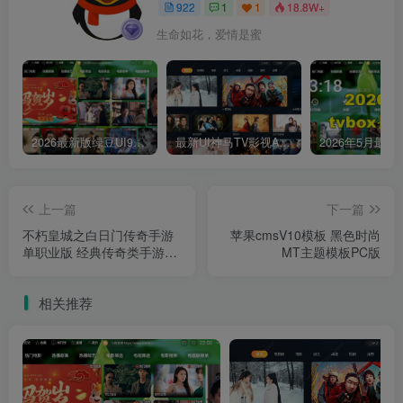
922
1
1
18.8W+
生命如花，爱情是蜜
2026最新版绿豆UI9双端影视APP源码
最新UI神马TV影视APP源码 乐檬影视苹果CMS后台 包含前后端源码
上一篇
下一篇
不朽皇城之白日门传奇手游
苹果cmsV10模板 黑色时尚
单职业版 经典传奇类手游源
MT主题模板PC版
码 2023年12月24日全新打
包Win服务端搭建教程含专
相关推荐
用GM管理后台带安卓客户端