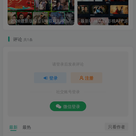
2026最新版绿豆UI9双端影视APP源码
最新UI神马TV影视APP源码 乐檬影视
评论
共1条
请登录后发表评论
登录
注册
社交账号登录
微信登录
只看作者
最新
最热