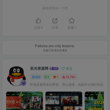
喜欢就支持一下吧
点赞
5
分享
收藏
1
Failures are only lessons.
失败只是成长的课堂
辰光资源网
关注
922
1
1
18.7W+
即使是最简单的梦想，用心浇灌，也能开出绚烂的花