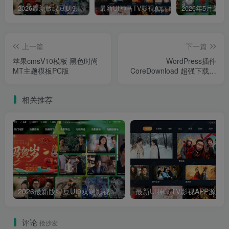
2026最新版绿豆UI9双端影视APP源码
最新UI神马TV影视APP源码 乐檬影视苹果CMS后台 包含前后端源码
上一篇
下一篇
苹果cmsV10模板 黑色时尚
WordPress插件
MT主题模板PC版
CoreDownload 超强下载增
强插件 支持所有网盘
相关推荐
2026最新版绿豆UI9双端影视APP源码
最新UI神马TV影视APP源码 乐檬影视
评论
抢沙发