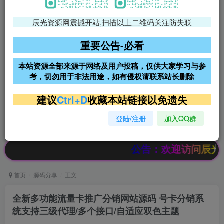
辰光资源网震撼开站,扫描以上二维码关注防失联
免费领支付宝红包
腾讯轻量4核4G3M服务器38元/
年
重要公告-必看
阿里云2核2G200M服务器68元/
雨云高防免备案服务器
本站资源全部来源于网络及用户投稿，仅供大家学习与参
年
考，切勿用于非法用途，如有侵权请联系站长删除
超低价文字广告位招租
超低价文字广告位招租
建议
Ctrl+D
收藏本站链接以免遗失
登陆/注册
加入QQ群
超低价文字广告位招租
超低价文字广告位招租
公告：欢迎访问辰光资源网，本
首页
源码分享
正文
全新多功能流量卡推广分销网站源码 号卡分销系
统支持三级代理/多个接口/自适应双色主题