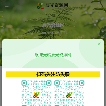
辰光资源网
优质的网络资源分享平台
请输入您想搜索的内容,如:app源码
欢迎光临辰光资源网
VIP特权介绍
APP源码
VIP特权介绍
APP源码
扫码关注防失联
VIP特权介绍
影视源码
火
GO
VIP特权介绍
影视源码
‹
›