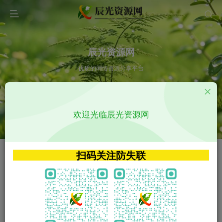
辰光资源网
优质的网络资源分享平台
请输入您想搜索的内容,如:app源码
欢迎光临辰光资源网
VIP特权介绍
APP源码
VIP特权介绍
APP源码
扫码关注防失联
VIP特权介绍
影视源码
火
GO
VIP特权介绍
影视源码
‹
›