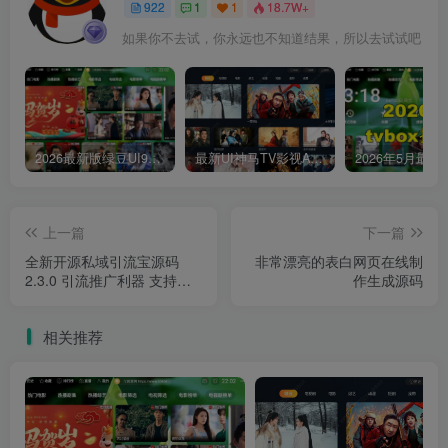
922
1
1
18.7W+
如果你不去试，你永远也不知道结果，所以去试试吧
2026最新版绿豆UI9双端影视APP源码
最新UI神马TV影视APP源码 乐檬影视苹果CMS后台 包含前后端源码
上一篇
下一篇
全新开源私域引流宝源码
非常漂亮的表白网页在线制
2.3.0 引流推广利器 支持群
作生成源码
活码/客服码/短网址/渠道码/
淘宝客/分享卡片/外部跳微信
相关推荐