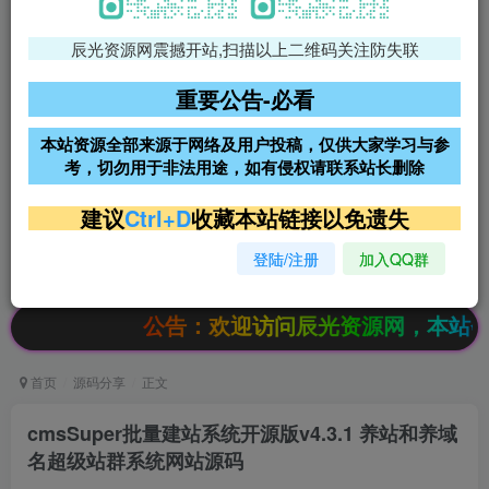
辰光资源网震撼开站,扫描以上二维码关注防失联
免费领支付宝红包
腾讯轻量4核4G3M服务器38元/
年
重要公告-必看
阿里云2核2G200M服务器68元/
雨云高防免备案服务器
本站资源全部来源于网络及用户投稿，仅供大家学习与参
年
考，切勿用于非法用途，如有侵权请联系站长删除
超低价文字广告位招租
超低价文字广告位招租
建议
Ctrl+D
收藏本站链接以免遗失
登陆/注册
加入QQ群
超低价文字广告位招租
超低价文字广告位招租
公告：欢迎访问辰光资源网，本站会员限时特
首页
源码分享
正文
cmsSuper批量建站系统开源版v4.3.1 养站和养域
名超级站群系统网站源码