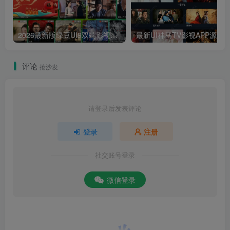
2026最新版绿豆UI9双端影视APP源码
最新UI神马TV影视APP源码 乐檬影视
评论
抢沙发
请登录后发表评论
登录
注册
社交账号登录
微信登录