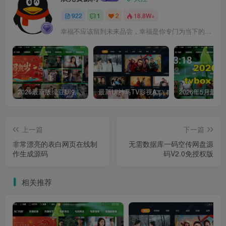
922
1
2
18.8W+
幸福不应该留到未来品尝，幸福是你专门为当下的自己所准备的
2026最新版绿豆UI9双端影视APP源码
最新UI神马TV影视APP源码 乐檬影视苹果CMS后台 包含前后端源码
上一篇
下一篇
非常漂亮的表白网页在线制
无需数据库一码空传网盘源
作生成源码
码V2.0免授权版
相关推荐