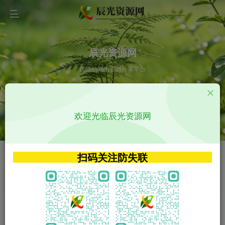
辰光资源网
优质的网络资源分享平台
请输入您想搜索的内容,如:app源码
欢迎光临辰光资源网
VIP特权介绍
APP源码
VIP特权介绍
APP源码
扫码关注防失联
VIP特权介绍
影视源码
火
GO
VIP特权介绍
影视源码
‹
›