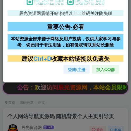
辰光资源网震撼开站,扫描以上二维码关注防失联
免费领支付宝红包
腾讯轻量4核4G3M服务器38元/
年
重要公告-必看
阿里云2核2G200M服务器68元/
雨云高防免备案服务器
本站资源全部来源于网络及用户投稿，仅供大家学习与参
年
考，切勿用于非法用途，如有侵权请联系站长删除
超低价文字广告位招租
超低价文字广告位招租
建议
Ctrl+D
收藏本站链接以免遗失
登陆/注册
加入QQ群
超低价文字广告位招租
超低价文字广告位招租
公告：欢迎访问辰光资源网，本站会员限时特惠，SVI
首页
源码分享
正文
个人网站导航页源码 随机背景个人主页引导页
辰光资源网
关注
私信