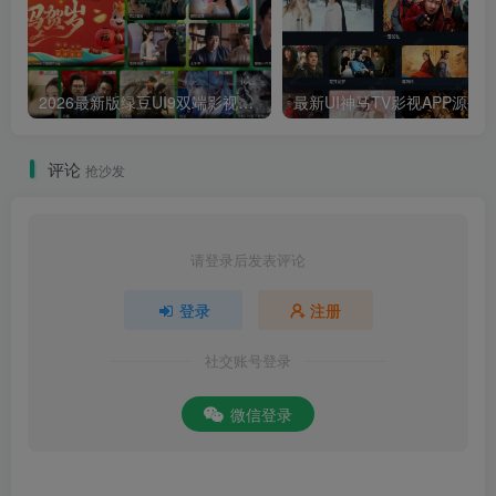
2026最新版绿豆UI9双端影视APP源码
最新UI神马TV影视APP源码 乐檬影视
评论
抢沙发
请登录后发表评论
登录
注册
社交账号登录
微信登录