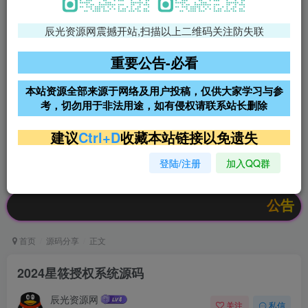
辰光资源网震撼开站,扫描以上二维码关注防失联
免费领支付宝红包
腾讯轻量4核4G3M服务器38元/
年
重要公告-必看
阿里云2核2G200M服务器68元/
雨云高防免备案服务器
本站资源全部来源于网络及用户投稿，仅供大家学习与参
年
考，切勿用于非法用途，如有侵权请联系站长删除
超低价文字广告位招租
超低价文字广告位招租
建议
Ctrl+D
收藏本站链接以免遗失
登陆/注册
加入QQ群
超低价文字广告位招租
超低价文字广告位招租
公告：欢迎访
首页
源码分享
正文
2024星筱授权系统源码
辰光资源网
关注
私信