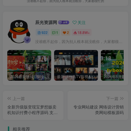
没谁瞧不起你，因为别人根本就没瞧你，大家都很忙的
辰光资源网
关注
922
1
2
18.8W+
没谁瞧不起你，因为别人根本就没瞧你，大家都很忙的
2026最新版绿豆UI9双端影视APP源码
最新UI神马TV影视APP源码 乐檬影视苹果CMS后台 包含前后端源码
上一篇
下一篇
全新升级版变现宝梦想贩卖
专业网站建设 网络设计营销
机知识付费小程序源码 支持
类网站模板源码
会员系统/创作分成/社群/音
视频/任务裂变/流量主/在线
相关推荐
下载等功能 可独立部署