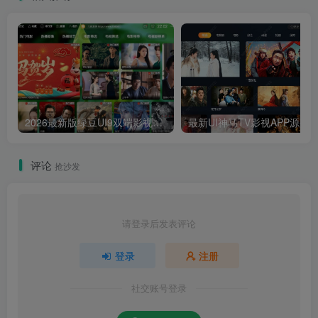
2026最新版绿豆UI9双端影视APP源码
最新UI神马TV影视APP源码 乐檬影视
评论
抢沙发
请登录后发表评论
登录
注册
社交账号登录