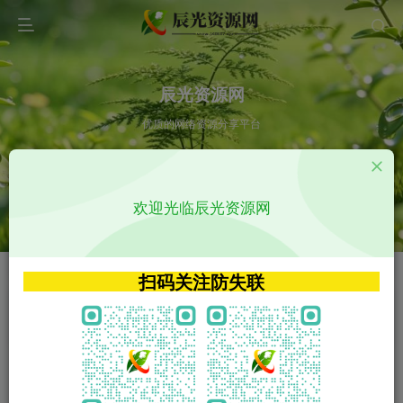
辰光资源网
优质的网络资源分享平台
请输入您想搜索的内容,如:app源码
欢迎光临辰光资源网
VIP特权介绍
APP源码
VIP特权介绍
APP源码
扫码关注防失联
VIP特权介绍
影视源码
火
GO
VIP特权介绍
影视源码
‹
›