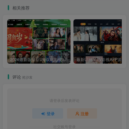
务端及Linux学习手工服务端
相关推荐
视频搭建教程+运营管理后台
支持安卓IOS苹果双端
2026最新版绿豆UI9双端影视APP源码
最新UI神马TV影视APP源码 乐檬影视
评论
抢沙发
请登录后发表评论
登录
注册
社交账号登录