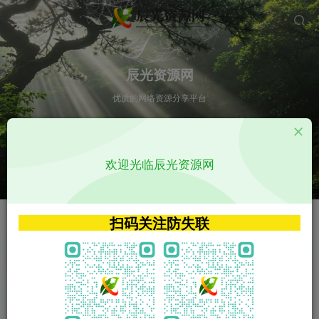
辰光资源网
优质的网络资源分享平台
请输入您想搜索的内容,如:app源码
欢迎光临辰光资源网
VIP特权介绍
APP源码
VIP特权介绍
APP源码
扫码关注防失联
VIP特权介绍
影视源码
火
GO
VIP特权介绍
影视源码
‹
›