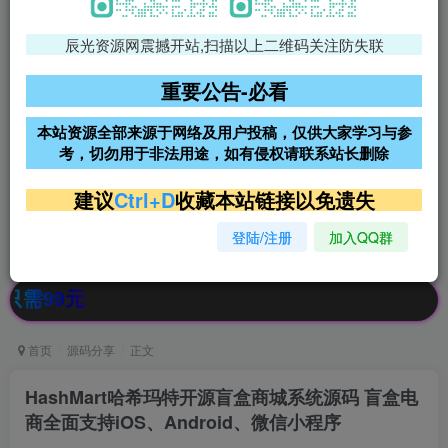
辰光资源网震撼开站,扫描以上二维码关注防失联
免费领支付宝红包
腾讯轻量4核4G3M服务器38元/
年
重要公告-必看
阿里云2核2G200M服务器68元/
雨云高防免备案服务器
本站资源全部来源于网络及用户投稿，仅供大家学习与参
年
考，切勿用于非法用途，如有侵权请联系站长删除
超低价文字广告位招租
超低价文字广告位招租
建议
Ctrl+D
收藏本站链接以免遗失
登陆/注册
加入QQ群
超低价文字广告位招租
超低价文字广告位招租
公告：
首页
源码分享
正文
HashMart哈希玛特开源盲盒商城系统源码 盲盒电
商全面支持iOS、Android、微信小程序