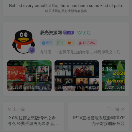
Behind every beautiful life, there has been some kind of pain.
破茧成蝶的美好生活都有伤痛
辰光资源网
关注
922
1
1
18.8W+
有时候，一点微不足道的肯定，对我却意义非凡
2026最新版绿豆UI9双端影视APP源码
最新UI神马TV影视APP源码 乐檬影视苹果CMS后台 包含前后端源码
上一篇
下一篇
2.0阿拉德之怒版情怀之希
IPTV直播管理系统源码DIYP
洛克 经典手游勇闯希洛克支
壳子对接骆驼后台
持60帧 VM镜像单机一键服