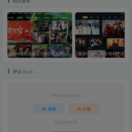
相关推荐
台＋全新版本GM授权后台＋
IOS安卓苹果双端客户端
2026最新版绿豆UI9双端影视APP源码
最新UI神马TV影视APP源码 乐檬影视
评论
抢沙发
请登录后发表评论
登录
注册
社交账号登录