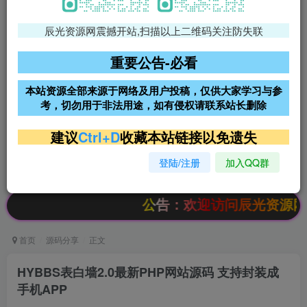
辰光资源网震撼开站,扫描以上二维码关注防失联
免费领支付宝红包
腾讯轻量4核4G3M服务器38元/
年
重要公告-必看
阿里云2核2G200M服务器68元/
雨云高防免备案服务器
本站资源全部来源于网络及用户投稿，仅供大家学习与参
年
考，切勿用于非法用途，如有侵权请联系站长删除
超低价文字广告位招租
超低价文字广告位招租
建议
Ctrl+D
收藏本站链接以免遗失
登陆/注册
加入QQ群
超低价文字广告位招租
超低价文字广告位招租
公告：欢迎访问辰光资源网，本站会
首页
源码分享
正文
HYBBS表白墙2.0最新PHP网站源码 支持封装成
手机APP