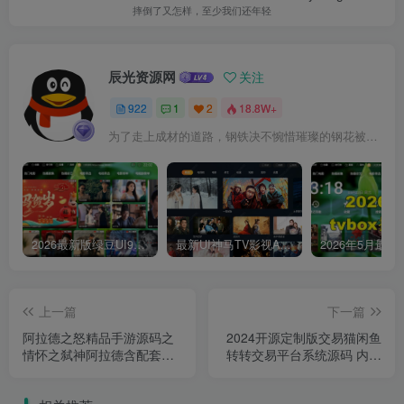
摔倒了又怎样，至少我们还年轻
辰光资源网
关注
922
1
2
18.8W+
为了走上成材的道路，钢铁决不惋惜璀璨的钢花被遗弃
2026最新版绿豆UI9双端影视APP源码
最新UI神马TV影视APP源码 乐檬影视苹果CMS后台 包含前后端源码
上一篇
下一篇
阿拉德之怒精品手游源码之
2024开源定制版交易猫闲鱼
情怀之弑神阿拉德含配套中
转转交易平台系统源码 内置
文表 Linux服务端＋搭建视
多套模板及客服系统
频教程＋GM超级管理运营后