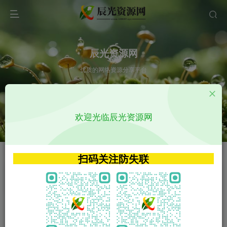
辰光资源网
优质的网络资源分享平台
请输入您想搜索的内容,如:app源码
欢迎光临辰光资源网
VIP特权介绍
APP源码
VIP特权介绍
APP源码
扫码关注防失联
VIP特权介绍
影视源码
火
GO
VIP特权介绍
影视源码
‹
›