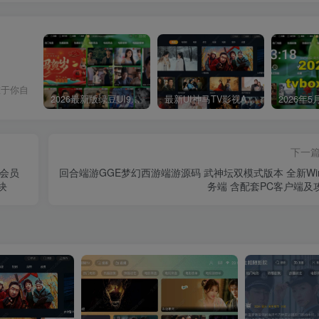
在于你自
2026最新版绿豆UI9双端影视APP源码
最新UI神马TV影视APP源码 乐檬影视苹果CMS后台 包含前后端源码
下一
P会员
回合端游GGE梦幻西游端游源码 武神坛双模式版本 全新Wi
块
务端 含配套PC客户端及