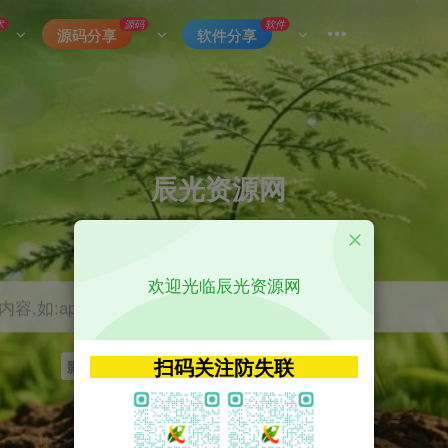
术
源码
软件
源码分享
软件分享
辰光资源网
优质的网络资源分享平台
欢迎光临辰光资源网
容,如:app源码
扫码关注防失联
影视
tvbox
神马
getapp
原神
Uniapp