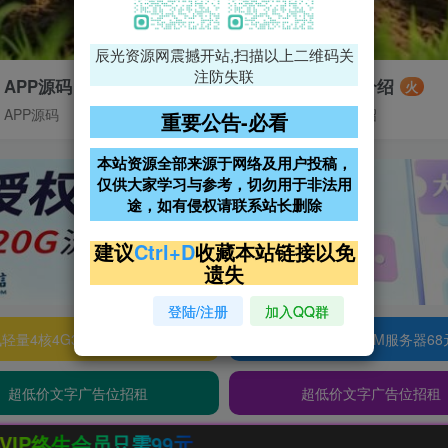
辰光资源网震撼开站,扫描以上二维码关
注防失联
APP源码
VIP特权介绍
火
APP源码
VIP特权介绍
重要公告-必看
本站资源全部来源于网络及用户投稿，
仅供大家学习与参考，切勿用于非法用
途，如有侵权请联系站长删除
建议
Ctrl+D
收藏本站链接以免
遗失
登陆/注册
加入QQ群
轻量4核4G3M服务器38元/年
阿里云2核2G200M服务器68
超低价文字广告位招租
超低价文字广告位招租