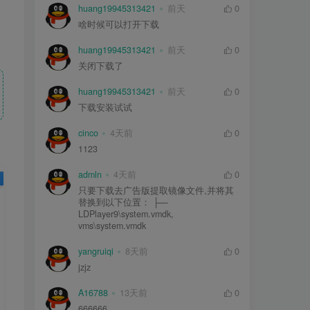
huang19945313421
前天
0
啥时候可以打开下载
huang19945313421
前天
0
关闭下载了
huang19945313421
前天
0
下载安装试试
cinco
4天前
0
1123
admln
4天前
0
只要下载去广告版提取镜像文件,并将其
替换到以下位置： ├—
LDPlayer9\system.vmdk,
vms\system.vmdk
yangruiqi
8天前
0
jzjz
A16788
13天前
0
666666