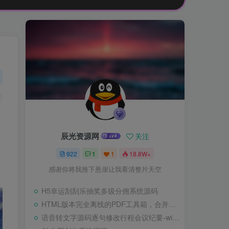
辰光资源网
关注
922
1
1
18.8W+
感谢你将我推下悬崖让我看清整片天空
H5幸运刮刮乐抽奖多级分佣系统源码
HTML版本完全离线的PDF工具箱，合并、拆分、旋转、删除、PDF转图片、图片转PDF
语音转文字源码逐句修改行程会议纪要-wisper版本