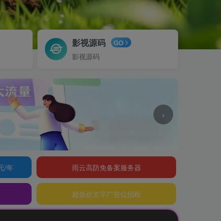
影视源码
GO
影视源码
›
元/年
雨云高防免备案服务器
超低价文字广告位招租