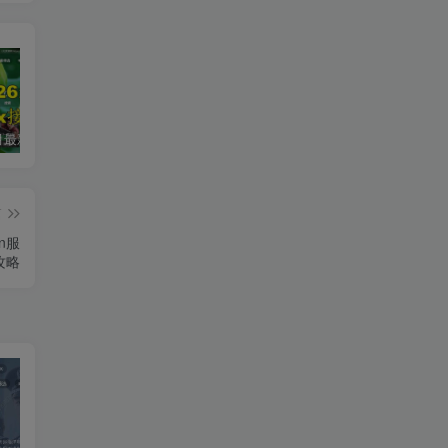
2026年5月最新可用tvbox影视仓接口大全
最新tvbox绿豆盒子UI8影视APP源码新增后台添加直播及加密功能 TV端影视APP反编译源码支持会员系统/代理系统/直播/自带免签收款/批量生成卡密
绿豆超级盒子itvboxfast影视APP双端源码 TV+手机双端 支持值波/后台管理仓库/会员系统/卡密系统/批量生成账号 自动换源 集成免签约支付系统
篇
n服
攻略