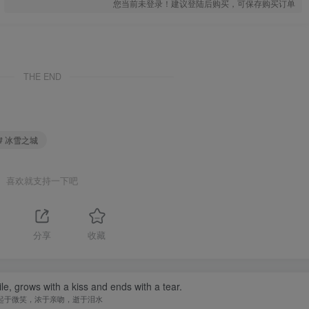
您当前未登录！建议登陆后购买，可保存购买订单
THE END
# 冰雪之城
喜欢就支持一下吧
分享
收藏
le, grows with a kiss and ends with a tear.
起于微笑，浓于亲吻，逝于泪水