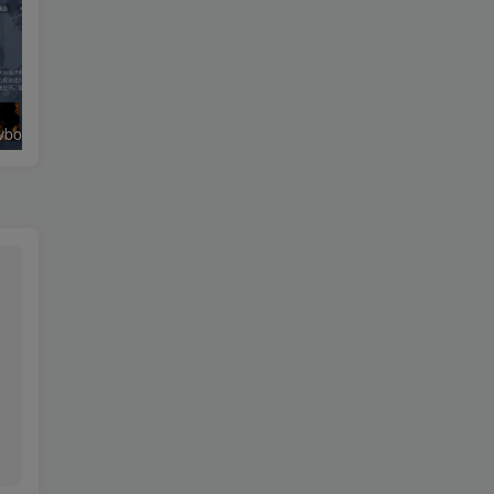
绿豆超级盒子itvboxfast影视APP双端源码 TV+手机双端 支持值波/后台管理仓库/会员系统/卡密系统/批量生成账号 自动换源 集成免签约支付系统
最新tvbox五套UI绿豆盒子UI8影视APP源码 TV端影视APP反编译源码支持会员系统/代理系统/值波/自带免签收款/批量生成卡密