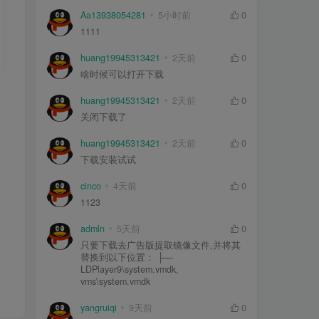
Aa13938054281
5小时前
0
1111
huang19945313421
2天前
0
啥时候可以打开下载
huang19945313421
2天前
0
关闭下载了
huang19945313421
2天前
0
下载安装试试
cinco
4天前
0
1123
admln
5天前
0
只要下载去广告版提取镜像文件,并将其
替换到以下位置： ├—
LDPlayer9\system.vmdk,
vms\system.vmdk
yangruiqi
9天前
0