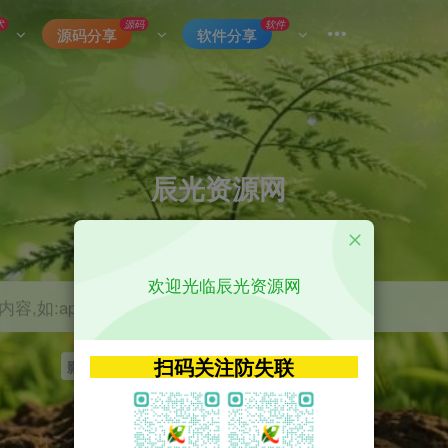
术
源码
软件
源码分享
软件分享
辰光资源网
优质的网络资源分享平台
欢迎光临辰光资源网
容,如:app源码
扫码关注防失联
影视
tvbox
神马
getapp
原神
Uniapp