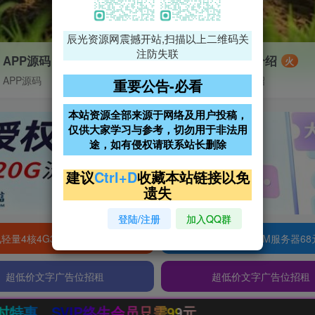
辰光资源网震撼开站,扫描以上二维码关
注防失联
APP源码
VIP特权介绍
火
APP源码
VIP特权介绍
重要公告-必看
本站资源全部来源于网络及用户投稿，
仅供大家学习与参考，切勿用于非法用
途，如有侵权请联系站长删除
建议
Ctrl+D
收藏本站链接以免
遗失
登陆/注册
加入QQ群
轻量4核4G3M服务器38元/年
阿里云2核2G200M服务器68
超低价文字广告位招租
超低价文字广告位招租
9元