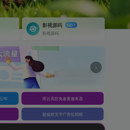
影视源码
GO
影视源码
›
元/年
雨云高防免备案服务器
超低价文字广告位招租