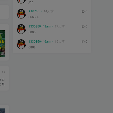
jzjz
A16788
14天前
0
666666
1330850449am
17天前
0
5868
1330850449am
19天前
0
6868
2026年5月最新可用tvbox影视仓接口大全
最新tvbox绿豆盒子UI8影视APP源码新增后台添加直播及加密功能 TV端影视APP反编译源码支持会员系统/代理系统/直播/自带免签收款/批量生成卡密
绿豆超级盒子itvboxfast影视APP双端源码 TV+手机双端 支持值波/后台管理仓库/会员系统/卡密系统/批量生成账号 自动换源 集成免签约支付系统
篇
近百
众号