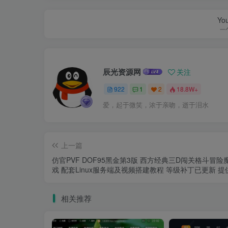
You
一
辰光资源网
关注
922
1
2
18.8W+
爱，起于微笑，浓于亲吻，逝于泪水
上一篇
仿官PVF DOF95黑金第3版 西方经典三D闯关格斗冒险
戏 配套Linux服务端及视频搭建教程 等级补丁已更新 
客户端
相关推荐