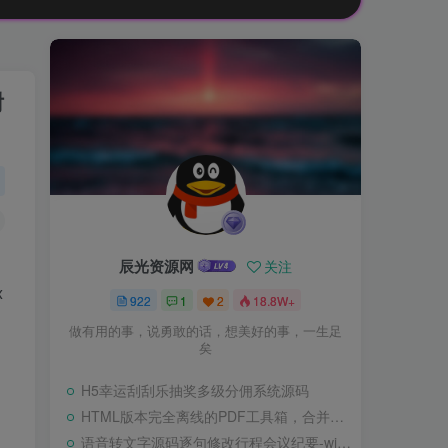
附
辰光资源网
关注
x
922
1
2
18.8W+
做有用的事，说勇敢的话，想美好的事，一生足
矣
H5幸运刮刮乐抽奖多级分佣系统源码
HTML版本完全离线的PDF工具箱，合并、拆分、旋转、删除、PDF转图片、图片转PDF
语音转文字源码逐句修改行程会议纪要-wisper版本