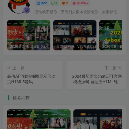
922
1
2
18.8W+
没谁瞧不起你，因为别人根本就没瞧你，大家都很忙的
2026最新版绿豆UI9双端影视APP源码
最新UI神马TV影视APP源码 乐檬影视苹果CMS后台 包含前后端源码
上一篇
下一篇
高仿APP端轮播图展示启动
2024最新两套chatGPT官网
页HTML5源码
模板源码 自适应HTML纯静
态版
相关推荐