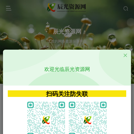
辰光资源网
优质的网络资源分享平台
请输入您想搜索的内容,如:app源码
欢迎光临辰光资源网
VIP特权介绍
APP源码
VIP特权介绍
APP源码
扫码关注防失联
VIP特权介绍
影视源码
火
GO
VIP特权介绍
影视源码
‹
›