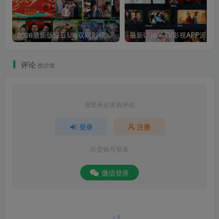
2026最新版绿豆UI9双端影视APP源码
最新UI神马TV影视APP源码 乐檬影视
评论
抢沙发
请登录后发表评论
登录
注册
社交账号登录
微信登录