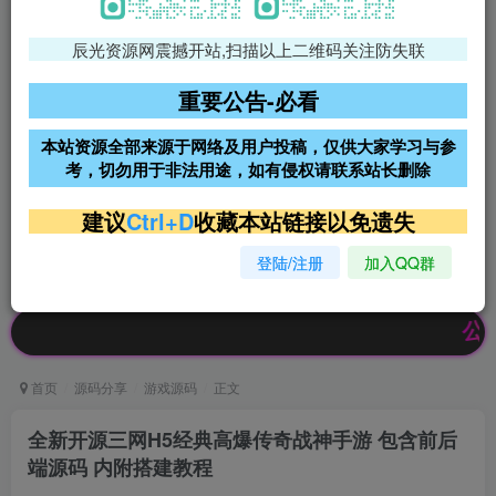
辰光资源网震撼开站,扫描以上二维码关注防失联
免费领支付宝红包
腾讯轻量4核4G3M服务器38元/
年
重要公告-必看
阿里云2核2G200M服务器68元/
雨云高防免备案服务器
本站资源全部来源于网络及用户投稿，仅供大家学习与参
年
考，切勿用于非法用途，如有侵权请联系站长删除
超低价文字广告位招租
超低价文字广告位招租
建议
Ctrl+D
收藏本站链接以免遗失
登陆/注册
加入QQ群
超低价文字广告位招租
超低价文字广告位招租
公告：欢迎
首页
源码分享
游戏源码
正文
全新开源三网H5经典高爆传奇战神手游 包含前后
端源码 内附搭建教程