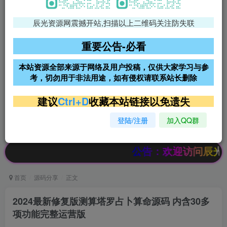
辰光资源网震撼开站,扫描以上二维码关注防失联
免费领支付宝红包
腾讯轻量4核4G3M服务器38元/
年
重要公告-必看
阿里云2核2G200M服务器68元/
雨云高防免备案服务器
本站资源全部来源于网络及用户投稿，仅供大家学习与参
年
考，切勿用于非法用途，如有侵权请联系站长删除
超低价文字广告位招租
超低价文字广告位招租
建议
Ctrl+D
收藏本站链接以免遗失
登陆/注册
加入QQ群
超低价文字广告位招租
超低价文字广告位招租
公告：欢迎访问辰光资源网，本站会
首页
源码分享
正文
2024最新修复版测算塔罗占卜算命源码 内含30多
项功能完整运营版