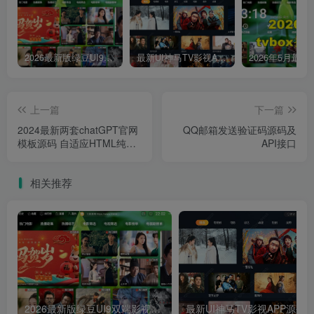
2026最新版绿豆UI9双端影视APP源码
最新UI神马TV影视APP源码 乐檬影视苹果CMS后台 包含前后端源码
上一篇
下一篇
2024最新两套chatGPT官网
QQ邮箱发送验证码源码及
模板源码 自适应HTML纯静
API接口
态版
相关推荐
2026最新版绿豆UI9双端影视APP源码
最新UI神马TV影视APP源码 乐檬影视