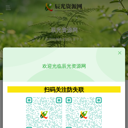
辰光资源网
优质的网络资源分享平台
请输入您想搜索的内容,如:app源码
欢迎光临辰光资源网
VIP特权介绍
APP源码
VIP特权介绍
APP源码
扫码关注防失联
VIP特权介绍
影视源码
火
GO
VIP特权介绍
影视源码
‹
›