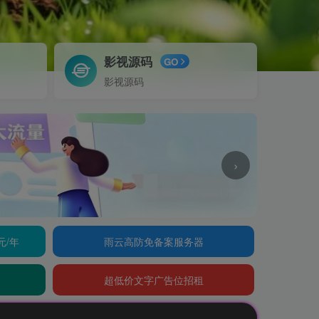
影视源码
GO
影视源码
›
元/年
雨云高防免备案服务器
超低价文字广告位招租