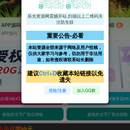
辰光资源网震撼开站,扫描以上二维码关
注防失联
APP源码
VIP特权介绍
火
APP源码
VIP特权介绍
重要公告-必看
本站资源全部来源于网络及用户投稿，
仅供大家学习与参考，切勿用于非法用
途，如有侵权请联系站长删除
建议
Ctrl+D
收藏本站链接以免
遗失
登陆/注册
加入QQ群
轻量4核4G3M服务器38元/年
阿里云2核2G200M服务器68
超低价文字广告位招租
超低价文字广告位招租