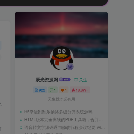
辰光资源网
关注
922
1
1
18.8W+
天生我才必有用
化
H5幸运刮刮乐抽奖多级分佣系统源码
HTML版本完全离线的PDF工具箱，合并、拆分、旋转、删除、PDF转图片、图片转PDF
语音转文字源码逐句修改行程会议纪要-wisper版本
可