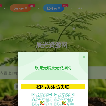
术
源码
软件
源码分享
软件分享
辰光资源网
优质的网络资源分享平台
欢迎光临辰光资源网
容,如:app源码
扫码关注防失联
影视
tvbox
神马
getapp
原神
Uniapp