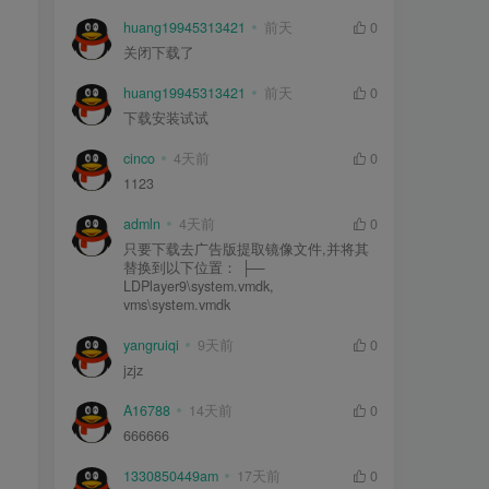
huang19945313421
前天
0
关闭下载了
huang19945313421
前天
0
下载安装试试
cinco
4天前
0
1123
admln
4天前
0
只要下载去广告版提取镜像文件,并将其
替换到以下位置： ├—
LDPlayer9\system.vmdk,
vms\system.vmdk
yangruiqi
9天前
0
jzjz
A16788
14天前
0
666666
1330850449am
17天前
0