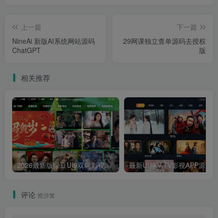
上一篇
下一篇
NineAi 新版AI系统网站源码
29网课独立查单源码去授权
ChatGPT
版
相关推荐
2026最新版绿豆UI9双端影视APP源码
最新UI神马TV影视APP源码 乐檬影视
评论
抢沙发