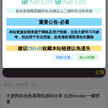
辰光资源网震撼开站,扫描以上二维码关注防失联
免费领支付宝红包
腾讯轻量4核4G3M服务器38元/
年
重要公告-必看
阿里云2核2G200M服务器68元/
雨云高防免备案服务器
本站资源全部来源于网络及用户投稿，仅供大家学习与参
年
考，切勿用于非法用途，如有侵权请联系站长删除
超低价文字广告位招租
超低价文字广告位招租
建议
Ctrl+D
收藏本站链接以免遗失
登陆/注册
加入QQ群
超低价文字广告位招租
超低价文字广告位招租
公告：欢迎访问
首页
源码分享
正文
大麦网自动抢票网站源码分享 支持docker一键部
署