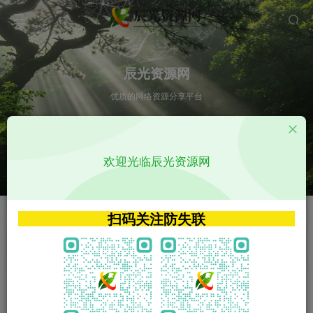
辰光资源网
优质的网络资源分享平台
请输入您想搜索的内容,如:app源码
欢迎光临辰光资源网
VIP特权介绍
APP源码
VIP特权介绍
APP源码
扫码关注防失联
VIP特权介绍
影视源码
火
GO
VIP特权介绍
影视源码
‹
›