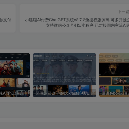
下一
信/支付
小狐狸AI付费ChatGPT系统v2.7.2免授权版源码 可多开独
支持微信公众号/H5/小程序 已对接国内主流AI
最新UI神马TV影视APP源码 乐檬影视苹果CMS后台 包含前后端源码
绿豆超级盒子itvboxfast影视APP双端源码 TV+手机双端 支持值波/后台管理仓库/会员系统/卡密系统/批量生成账号 自动换源 集成免签约支付系统