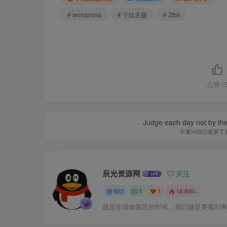
# wordpress
# 子比主题
# Zibll
点赞
1
Judge each day not by the
不要问自己收获了
辰光资源网
关注
922
1
1
18.8W+
越是在艰难困苦的时候，我们越是要看到