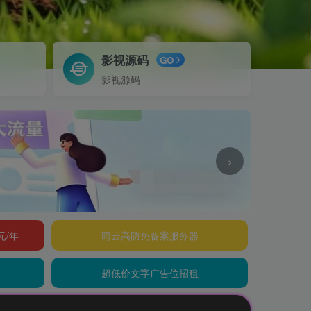
影视源码
GO
影视源码
›
元/年
雨云高防免备案服务器
超低价文字广告位招租