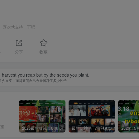
喜欢就支持一下吧
5
分享
收藏
 harvest you reap but by the seeds you plant.
多少果实，而是要问自己今天播种了多少种子
希望
2026最新版绿豆UI9双端影视APP源码
最新UI神马TV影视APP源码 乐檬影视苹果CMS后台 包含前后端源码