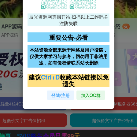
辰光资源网震撼开站,扫描以上二维码关
注防失联
APP源码
VIP特权介绍
火
APP源码
VIP特权介绍
重要公告-必看
本站资源全部来源于网络及用户投稿，
仅供大家学习与参考，切勿用于非法用
途，如有侵权请联系站长删除
建议
Ctrl+D
收藏本站链接以免
遗失
登陆/注册
加入QQ群
轻量4核4G3M服务器38元/年
阿里云2核2G200M服务器68
超低价文字广告位招租
超低价文字广告位招租
99元