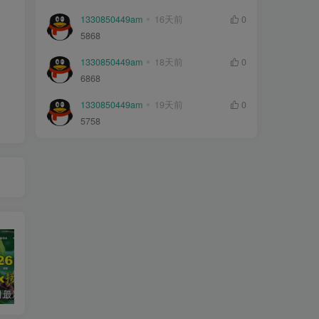
1330850449am
16天前
0
5868
1330850449am
18天前
0
6868
1330850449am
19天前
0
5758
2026年5月最新可用tvbox影视仓接口大全
最新tvbox绿豆盒子UI8影视APP源码新增后台添加直播及加密功能 TV端影视APP反编译源码支持会员系统/代理系统/直播/自带免签收款/批量生成卡密
绿豆超级盒子itvboxfast影视APP双端源码 TV+手机双端 支持值波/后台管理仓库/会员系统/卡密系统/批量生成账号 自动换源 集成免签约支付系统