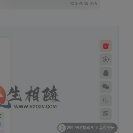
0
36
8