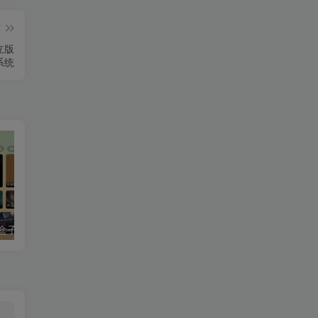
篇
立版
系统
最新tvbox绿豆盒子UI8影视APP源码新增后台添加直播及加密功能 TV端影视APP反编译源码支持会员系统/代理系统/直播/自带免签收款/批量生成卡密
最新tvbox五套UI绿豆盒子UI8影视APP源码 TV端影视APP反编译源码支持会员系统/代理系统/值波/自带免签收款/批量生成卡密