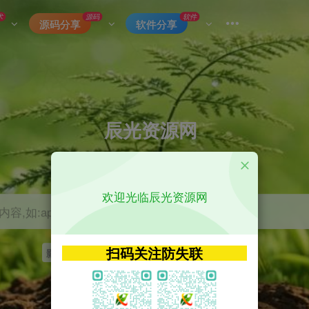
术
源码
软件
源码分享
软件分享
辰光资源网
优质的网络资源分享平台
欢迎光临辰光资源网
容,如:app源码
扫码关注防失联
影视
tvbox
神马
getapp
原神
Uniapp