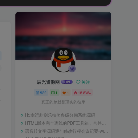
辰光资源网
关注
这
922
1
1
18.8W+
要
真正的梦就是现实的彼岸
H5幸运刮刮乐抽奖多级分佣系统源码
HTML版本完全离线的PDF工具箱，合并、拆分、旋转、删除、PDF转图片、图片转PDF
语音转文字源码逐句修改行程会议纪要-wisper版本