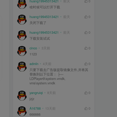
huang19945313421
前天
0
啥时候可以打开下载
huang19945313421
前天
0
关闭下载了
huang19945313421
前天
0
下载安装试试
cinco
3天前
0
1123
admln
4天前
0
只要下载去广告版提取镜像文件,并将其
替换到以下位置： ├—
LDPlayer9\system.vmdk,
vms\system.vmdk
yangruiqi
8天前
0
jzjz
A16788
13天前
0
666666