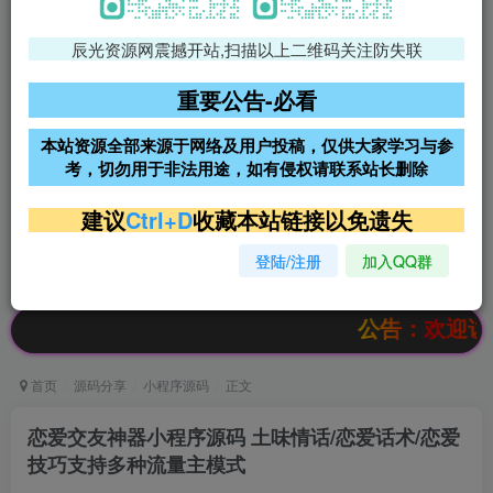
辰光资源网震撼开站,扫描以上二维码关注防失联
免费领支付宝红包
腾讯轻量4核4G3M服务器38元/
年
重要公告-必看
阿里云2核2G200M服务器68元/
雨云高防免备案服务器
本站资源全部来源于网络及用户投稿，仅供大家学习与参
年
考，切勿用于非法用途，如有侵权请联系站长删除
超低价文字广告位招租
超低价文字广告位招租
建议
Ctrl+D
收藏本站链接以免遗失
登陆/注册
加入QQ群
超低价文字广告位招租
超低价文字广告位招租
公告：欢迎访问辰光资源
首页
源码分享
小程序源码
正文
恋爱交友神器小程序源码 土味情话/恋爱话术/恋爱
技巧支持多种流量主模式