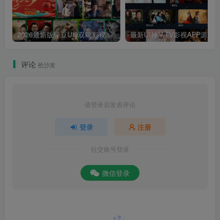
2026最新版绿豆UI9双端影视APP源码
最新UI神马TV影视APP源码 乐檬影视
评论
抢沙发
请登录后发表评论
登录
注册
社交账号登录
微信登录