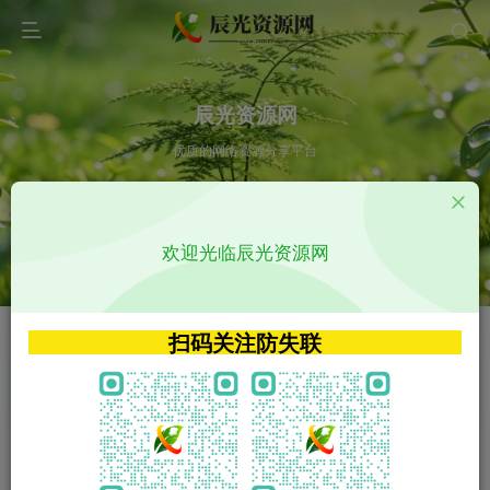
辰光资源网
优质的网络资源分享平台
请输入您想搜索的内容,如:app源码
欢迎光临辰光资源网
VIP特权介绍
APP源码
VIP特权介绍
APP源码
扫码关注防失联
VIP特权介绍
影视源码
火
GO
VIP特权介绍
影视源码
‹
›