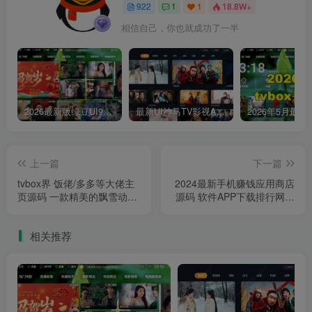
922
1
1
18.8W+
相信自己，你也就成功了一半
2026最新版绿豆UI9双端影视APP源码
最新UI神马TV影视APP源码 乐檬影视苹果CMS后台 包含前后端源码
上一篇
下一篇
tvbox界 饭佬/多多等大佬主
2024最新手机赚钱应用商店
页源码 一款精美的飘雪动态
源码 软件APP下载排行网站
背景个人主页导航页源码
源码
相关推荐