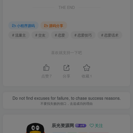
THE END
小程序源码
源码分享
# 流量主
# 交友
# 恋爱
# 恋爱技巧
# 恋爱话术
喜欢就支持一下吧
点赞
7
分享
收藏
1
Do not find excuses for failure, to chase success reasons.
不要找失败的借口，去追成功的理由
辰光资源网
关注