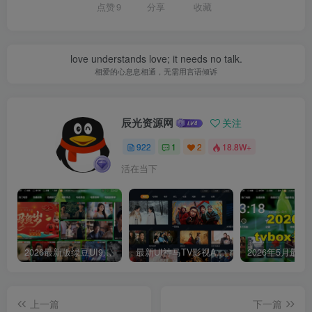
点赞
9
分享
收藏
love understands love; it needs no talk.
相爱的心息息相通，无需用言语倾诉
辰光资源网
关注
922
1
2
18.8W+
活在当下
2026最新版绿豆UI9双端影视APP源码
最新UI神马TV影视APP源码 乐檬影视苹果CMS后台 包含前后端源码
上一篇
下一篇