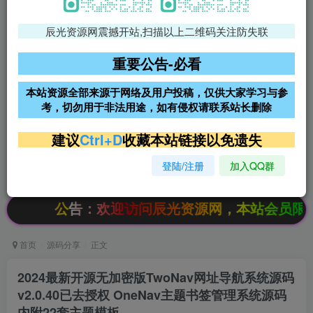
辰光资源网震撼开站,扫描以上二维码关注防失联
免费领支付宝红包
腾讯轻量4核4G3M服务器38元/
年
重要公告-必看
阿里云2核2G200M服务器68元/
雨云高防免备案服务器
本站资源全部来源于网络及用户投稿，仅供大家学习与参
年
考，切勿用于非法用途，如有侵权请联系站长删除
超低价文字广告位招租
超低价文字广告位招租
建议
Ctrl+D
收藏本站链接以免遗失
登陆/注册
加入QQ群
超低价文字广告位招租
超低价文字广告位招租
：欢迎访问辰光资源网，本站会员限时特惠，SVIP
首页
源码分享
正文
2024最新开源无加密版TwoNav网址导航系统源码
v2.0.40已去授权 OneNav主题书签管理系统源码
内附22套主题模板