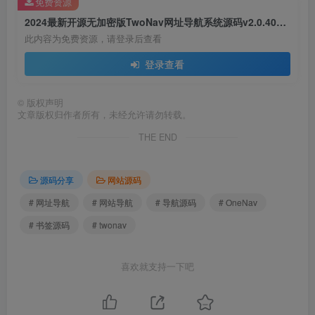
免费资源
2024最新开源无加密版TwoNav网址导航系统源码v2.0.40已去授权 OneNav主题书签管理系统源码内附22套主题模板
此内容为免费资源，请登录后查看
登录查看
©
版权声明
文章版权归作者所有，未经允许请勿转载。
THE END
源码分享
网站源码
# 网址导航
# 网站导航
# 导航源码
# OneNav
# 书签源码
# twonav
喜欢就支持一下吧