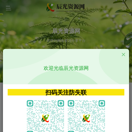
辰光资源网
优质的网络资源分享平台
请输入您想搜索的内容,如:app源码
欢迎光临辰光资源网
VIP特权介绍
APP源码
VIP特权介绍
APP源码
扫码关注防失联
VIP特权介绍
影视源码
火
GO
VIP特权介绍
影视源码
‹
›