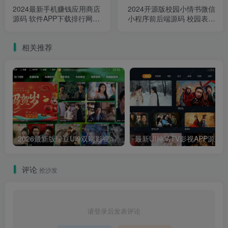
2024最新手机赚钱应用商店
2024开源版校园小情书微信
源码 软件APP下载排行网站
小程序前后端源码 校园表白
源码
墙小程序
相关推荐
2026最新版绿豆UI9双端影视APP源码
最新UI神马TV影视APP源码 乐檬影视
评论
抢沙发
请登录后发表评论