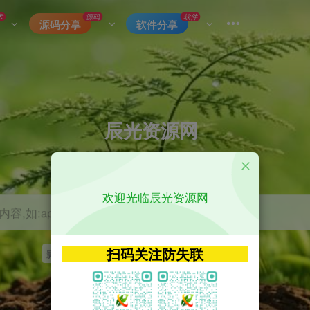
术
源码
软件
源码分享
软件分享
辰光资源网
优质的网络资源分享平台
欢迎光临辰光资源网
容,如:app源码
扫码关注防失联
影视
tvbox
神马
getapp
原神
Uniapp