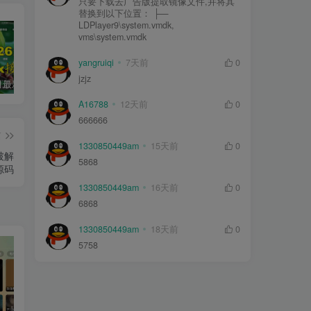
只要下载去广告版提取镜像文件,并将其
替换到以下位置： ├—
LDPlayer9\system.vmdk,
vms\system.vmdk
yangruiqi
7天前
0
jzjz
2026年5月最新可用tvbox影视仓接口大全
绿豆超级盒子itvboxfast影视APP双端源码 TV+手机双端 支持值波/后台管理仓库/会员系统/卡密系统/批量生成账号 自动换源 集成免签约支付系统
最新tvbox绿豆盒子UI8影视APP源码新增后台添加直播及加密功能 TV端影视APP反编译源码支持会员系统/代理系统/直播/自带免签收款/批量生成卡密
A16788
12天前
0
666666
篇
1330850449am
15天前
0
破解
5868
源码
1330850449am
16天前
0
6868
1330850449am
18天前
0
5758