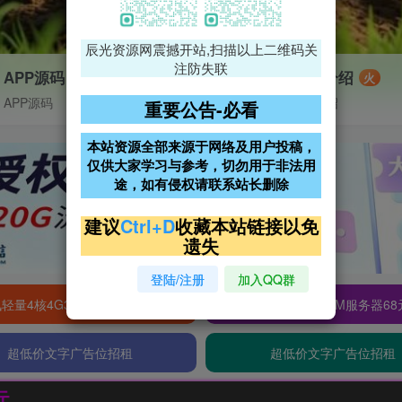
辰光资源网震撼开站,扫描以上二维码关
注防失联
APP源码
VIP特权介绍
火
APP源码
VIP特权介绍
重要公告-必看
本站资源全部来源于网络及用户投稿，
仅供大家学习与参考，切勿用于非法用
途，如有侵权请联系站长删除
建议
Ctrl+D
收藏本站链接以免
遗失
登陆/注册
加入QQ群
轻量4核4G3M服务器38元/年
阿里云2核2G200M服务器68
超低价文字广告位招租
超低价文字广告位招租