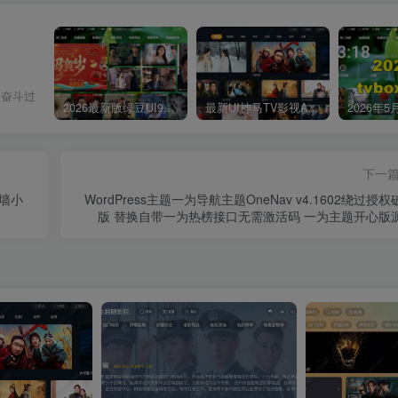
曾奋斗过
2026最新版绿豆UI9双端影视APP源码
最新UI神马TV影视APP源码 乐檬影视苹果CMS后台 包含前后端源码
下一
白墙小
WordPress主题一为导航主题OneNav v4.1602绕过授权
版 替换自带一为热榜接口无需激活码 一为主题开心版