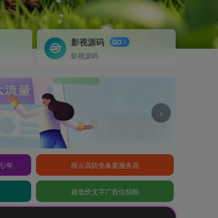
影视源码
GO
影视源码
›
元/年
雨云高防免备案服务器
超低价文字广告位招租