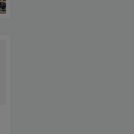
最新tvbox绿豆盒子UI8影视APP源码新增后台添加直播及加密功能 TV端影视APP反编译源码支持会员系统/代理系统/直播/自带免签收款/批量生成卡密
最新tvbox五套UI绿豆盒子UI8影视APP源码 TV端影视APP反编译源码支持会员系统/代理系统/值波/自带免签收款/批量生成卡密