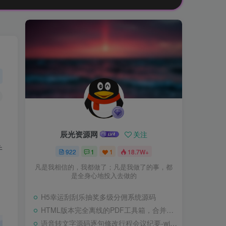
辰光资源网
关注
并
922
1
1
18.7W+
凡是我相信的，我都做了；凡是我做了的事，都
是全身心地投入去做的
H5幸运刮刮乐抽奖多级分佣系统源码
HTML版本完全离线的PDF工具箱，合并、拆分、旋转、删除、PDF转图片、图片转PDF
语音转文字源码逐句修改行程会议纪要-wisper版本