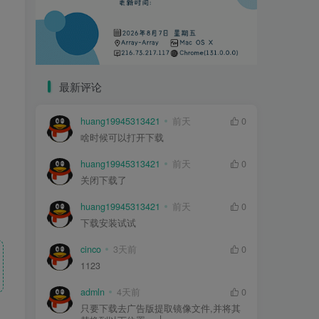
最新评论
huang19945313421
前天
0
啥时候可以打开下载
huang19945313421
前天
0
关闭下载了
huang19945313421
前天
0
下载安装试试
cinco
3天前
0
1123
admln
4天前
0
只要下载去广告版提取镜像文件,并将其