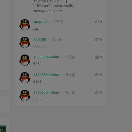
替换到以下位置： ├—
LDPlayer9\system.vmdk,
vms\system.vmdk
yangruiqi
8天前
0
jzjz
A16788
13天前
0
666666
1330850449am
17天前
0
5868
1330850449am
18天前
0
6868
1330850449am
19天前
0
5758