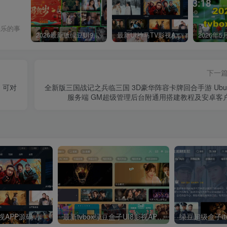
快乐的事
2026最新版绿豆UI9双端影视APP源码
最新UI神马TV影视APP源码 乐檬影视苹果CMS后台 包含前后端源码
下一
 可对
全新版三国战记之兵临三国 3D豪华阵容卡牌回合手游 Ubun
服务端 GM超级管理后台附通用搭建教程及安卓客
最新UI神马TV影视APP源码 乐檬影视苹果CMS后台 包含前后端源码
最新tvbox绿豆盒子UI8影视APP源码新增后台添加直播及加密功能 TV端影视APP反编译源码支持会员系统/代理系统/直播/自带免签收款/批量生成卡密