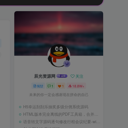
辰光资源网
关注
922
1
1
18.8W+
未来的你一定会感谢现在拼命的自己
H5幸运刮刮乐抽奖多级分佣系统源码
HTML版本完全离线的PDF工具箱，合并、拆分、旋转、删除、PDF转图片、图片转PDF
语音转文字源码逐句修改行程会议纪要-wisper版本