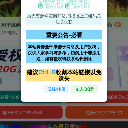
辰光资源网震撼开站,扫描以上二维码关
注防失联
APP源码
VIP特权介绍
火
APP源码
VIP特权介绍
重要公告-必看
本站资源全部来源于网络及用户投稿，
仅供大家学习与参考，切勿用于非法用
途，如有侵权请联系站长删除
建议
Ctrl+D
收藏本站链接以免
遗失
登陆/注册
加入QQ群
轻量4核4G3M服务器38元/年
阿里云2核2G200M服务器68
超低价文字广告位招租
超低价文字广告位招租
员只需99元