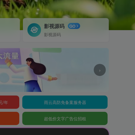
影视源码
GO
影视源码
›
元/年
雨云高防免备案服务器
超低价文字广告位招租