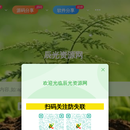
术
源码
软件
源码分享
软件分享
辰光资源网
优质的网络资源分享平台
欢迎光临辰光资源网
容,如:app源码
扫码关注防失联
影视
tvbox
神马
getapp
原神
Uniapp