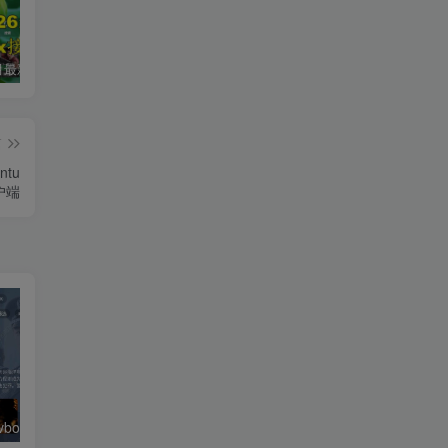
2026年5月最新可用tvbox影视仓接口大全
最新tvbox绿豆盒子UI8影视APP源码新增后台添加直播及加密功能 TV端影视APP反编译源码支持会员系统/代理系统/直播/自带免签收款/批量生成卡密
绿豆超级盒子itvboxfast影视APP双端源码 TV+手机双端 支持值波/后台管理仓库/会员系统/卡密系统/批量生成账号 自动换源 集成免签约支付系统
篇
tu
户端
绿豆超级盒子itvboxfast影视APP双端源码 TV+手机双端 支持值波/后台管理仓库/会员系统/卡密系统/批量生成账号 自动换源 集成免签约支付系统
最新tvbox五套UI绿豆盒子UI8影视APP源码 TV端影视APP反编译源码支持会员系统/代理系统/值波/自带免签收款/批量生成卡密