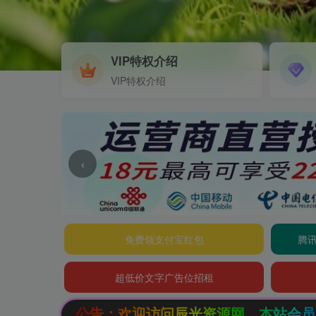
VIP特权介绍
VIP特权介绍
‹
免费领支付宝红包
腾讯
超低价文字广告位招租
访问辰光资源网，本站会员限时特惠，SVIP终生会