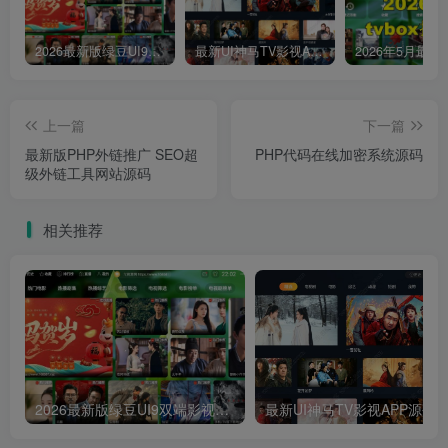
2026最新版绿豆UI9双端影视APP源码
最新UI神马TV影视APP源码 乐檬影视苹果CMS后台 包含前后端源码
上一篇
下一篇
最新版PHP外链推广 SEO超
PHP代码在线加密系统源码
级外链工具网站源码
相关推荐
2026最新版绿豆UI9双端影视APP源码
最新UI神马TV影视APP源码 乐檬影视