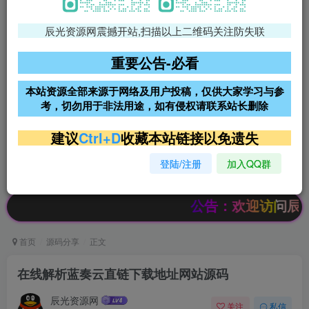
辰光资源网震撼开站,扫描以上二维码关注防失联
免费领支付宝红包
腾讯轻量4核4G3M服务器38元/
年
重要公告-必看
阿里云2核2G200M服务器68元/
雨云高防免备案服务器
本站资源全部来源于网络及用户投稿，仅供大家学习与参
年
考，切勿用于非法用途，如有侵权请联系站长删除
超低价文字广告位招租
超低价文字广告位招租
建议
Ctrl+D
收藏本站链接以免遗失
登陆/注册
加入QQ群
超低价文字广告位招租
超低价文字广告位招租
公告：欢迎访问辰光资源网
首页
源码分享
正文
在线解析蓝奏云直链下载地址网站源码
辰光资源网
关注
私信