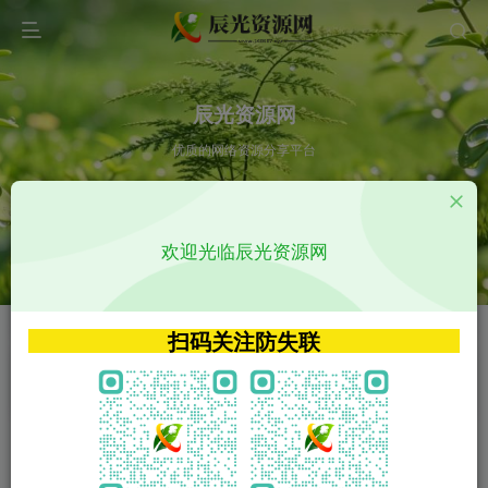
辰光资源网
优质的网络资源分享平台
请输入您想搜索的内容,如:app源码
欢迎光临辰光资源网
VIP特权介绍
APP源码
VIP特权介绍
APP源码
扫码关注防失联
VIP特权介绍
影视源码
火
GO
VIP特权介绍
影视源码
‹
›