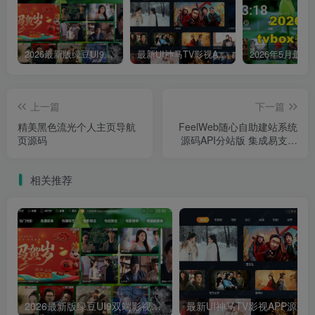
2026最新版绿豆UI9双端影视APP源码
最新UI神马TV影视APP源码 乐檬影视苹果CMS后台 包含前后端源码
上一篇
下一篇
精美黑色流光个人主页导航
FeelWeb随心自助建站系统
页源码
源码API分站版 集成易支付
收款接口
相关推荐
2026最新版绿豆UI9双端影视APP源码
最新UI神马TV影视APP源码 乐檬影视