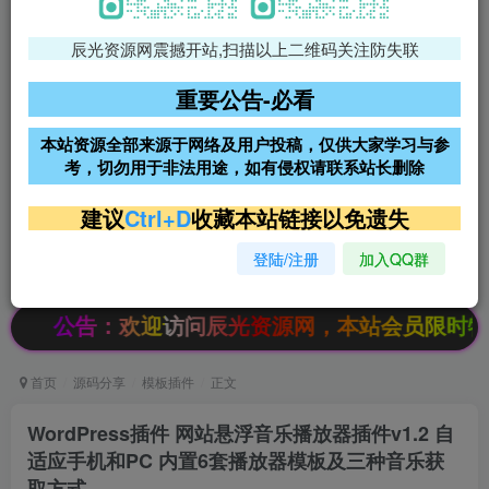
辰光资源网震撼开站,扫描以上二维码关注防失联
免费领支付宝红包
腾讯轻量4核4G3M服务器38元/
年
重要公告-必看
阿里云2核2G200M服务器68元/
雨云高防免备案服务器
本站资源全部来源于网络及用户投稿，仅供大家学习与参
年
考，切勿用于非法用途，如有侵权请联系站长删除
超低价文字广告位招租
超低价文字广告位招租
建议
Ctrl+D
收藏本站链接以免遗失
登陆/注册
加入QQ群
超低价文字广告位招租
超低价文字广告位招租
公告：欢迎访问辰光资源网，本站会员限时特惠，SVI
首页
源码分享
模板插件
正文
WordPress插件 网站悬浮音乐播放器插件v1.2 自
适应手机和PC 内置6套播放器模板及三种音乐获
取方式