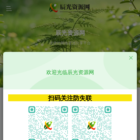
辰光资源网
优质的网络资源分享平台
请输入您想搜索的内容,如:app源码
欢迎光临辰光资源网
VIP特权介绍
APP源码
VIP特权介绍
APP源码
扫码关注防失联
VIP特权介绍
影视源码
火
GO
VIP特权介绍
影视源码
‹
›