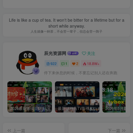
Life is like a cup of tea. It won't be bitter for a lifetime but for a
short while anyway.
人生就像一杯茶，不会苦一辈子，但总会苦一阵子
辰光资源网
关注
922
1
2
18.8W+
停下来休息的时候，不要忘记别人还在奔跑
2026最新版绿豆UI9双端影视APP源码
最新UI神马TV影视APP源码 乐檬影视苹果CMS后台 包含前后端源码
上一篇
下一篇