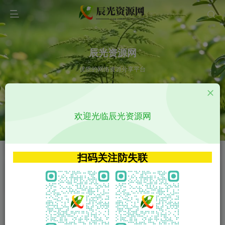
辰光资源网
优质的网络资源分享平台
请输入您想搜索的内容,如:app源码
欢迎光临辰光资源网
VIP特权介绍
APP源码
VIP特权介绍
APP源码
扫码关注防失联
VIP特权介绍
影视源码
火
GO
VIP特权介绍
影视源码
‹
›