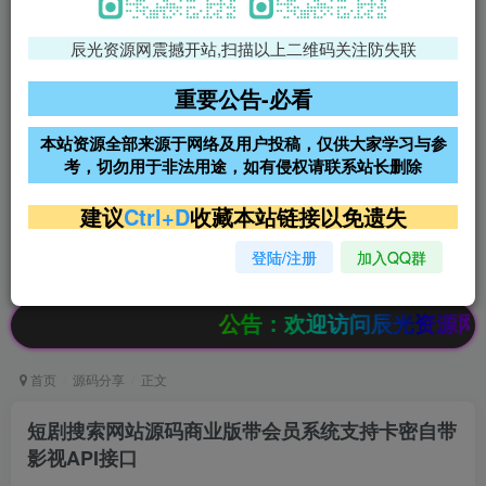
辰光资源网震撼开站,扫描以上二维码关注防失联
免费领支付宝红包
腾讯轻量4核4G3M服务器38元/
年
重要公告-必看
阿里云2核2G200M服务器68元/
雨云高防免备案服务器
本站资源全部来源于网络及用户投稿，仅供大家学习与参
年
考，切勿用于非法用途，如有侵权请联系站长删除
超低价文字广告位招租
超低价文字广告位招租
建议
Ctrl+D
收藏本站链接以免遗失
登陆/注册
加入QQ群
超低价文字广告位招租
超低价文字广告位招租
公告：欢迎访问辰光资源网，本站会
首页
源码分享
正文
短剧搜索网站源码商业版带会员系统支持卡密自带
影视API接口