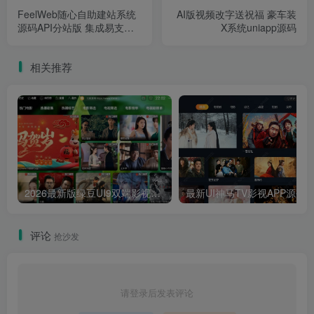
FeelWeb随心自助建站系统
AI版视频改字送祝福 豪车装
源码API分站版 集成易支付
X系统uniapp源码
收款接口
相关推荐
2026最新版绿豆UI9双端影视APP源码
最新UI神马TV影视APP源码 乐檬影视
评论
抢沙发
请登录后发表评论