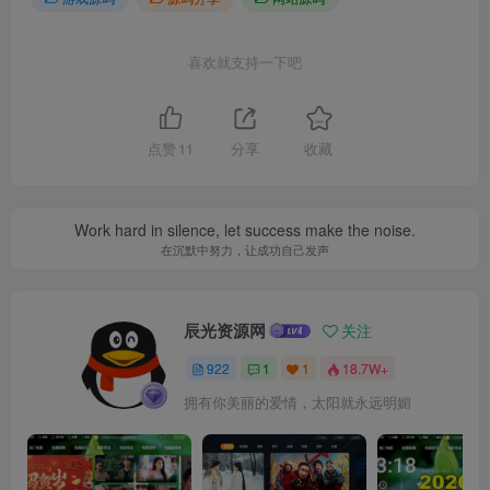
喜欢就支持一下吧
点赞
11
分享
收藏
Work hard in silence, let success make the noise.
在沉默中努力，让成功自己发声
辰光资源网
关注
922
1
1
18.7W+
拥有你美丽的爱情，太阳就永远明媚