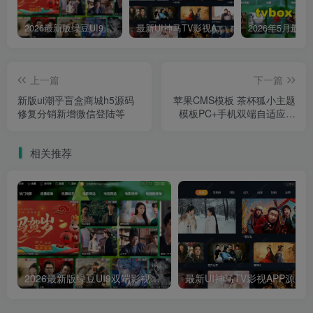
2026最新版绿豆UI9双端影视APP源码
最新UI神马TV影视APP源码 乐檬影视苹果CMS后台 包含前后端源码
上一篇
下一篇
新版ui潮乎盲盒商城h5源码
苹果CMS模板 茶杯狐小主题
修复分销新增微信登陆等
模板PC+手机双端自适应模
板 带白天黑夜风格
相关推荐
2026最新版绿豆UI9双端影视APP源码
最新UI神马TV影视APP源码 乐檬影视