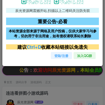
辰光资源网震撼开站,扫描以上二维码关注防失联
免费领支付宝红包
腾讯轻量4核4G3M服务器38元/
年
重要公告-必看
阿里云2核2G200M服务器68元/
雨云高防免备案服务器
本站资源全部来源于网络及用户投稿，仅供大家学习与参
年
考，切勿用于非法用途，如有侵权请联系站长删除
超低价文字广告位招租
超低价文字广告位招租
建议
Ctrl+D
收藏本站链接以免遗失
登陆/注册
加入QQ群
超低价文字广告位招租
超低价文字广告位招租
公告：欢迎访问辰光资源网，本站会员限时特惠，
首页
源码分享
游戏源码
正文
连连看拼图小游戏源码
辰光资源网
关注
私信