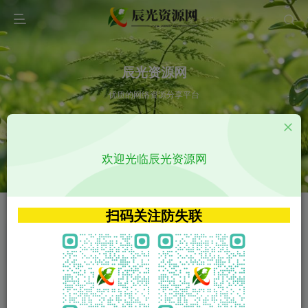
辰光资源网
优质的网络资源分享平台
请输入您想搜索的内容,如:app源码
欢迎光临辰光资源网
VIP特权介绍
APP源码
VIP特权介绍
APP源码
扫码关注防失联
VIP特权介绍
影视源码
火
GO
VIP特权介绍
影视源码
‹
›